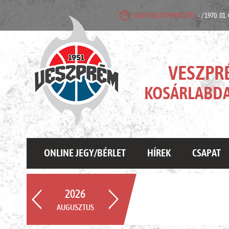
KÖVETKEZŐ MÉRKŐZÉS:
- / 1970. 01.
VESZPR
KOSÁRLABDA
ONLINE JEGY/BÉRLET
HÍREK
CSAPAT
2026
AUGUSZTUS