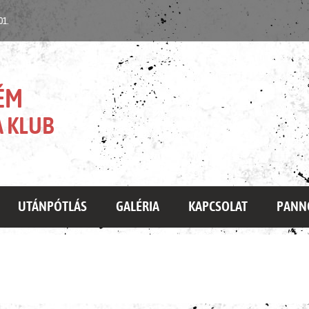
 01.
ÉM
 KLUB
UTÁNPÓTLÁS
GALÉRIA
KAPCSOLAT
PANN