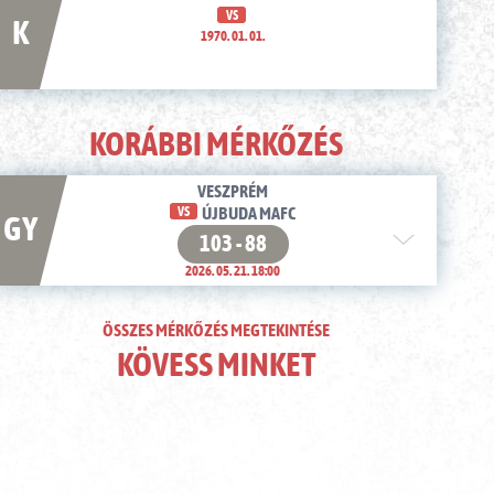
VS
K
1970. 01. 01.
KORÁBBI MÉRKŐZÉS
VESZPRÉM
VS
ÚJBUDA MAFC
GY
103 - 88
2026. 05. 21. 18:00
ÖSSZES MÉRKŐZÉS MEGTEKINTÉSE
KÖVESS MINKET