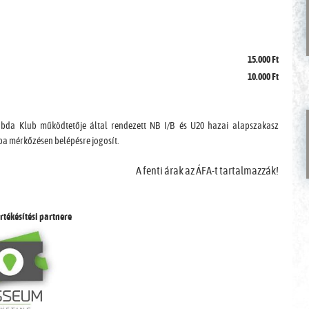
15.000 Ft
10.000 Ft
abda Klub működtetője által rendezett NB I/B és U20 hazai alapszakasz
upa mérkőzésen belépésre jogosít.
A fenti árak az ÁFA-t tartalmazzák!
rtékésítési partnere
close