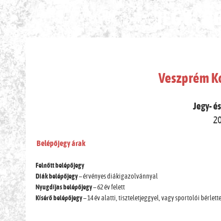
JEGY-, B
Veszprém K
Jegy- é
2
Belépőjegy árak
Felnőtt belépőjegy
Diák belépőjegy
– érvényes diákigazolvánnyal
Nyugdíjas belépőjegy
– 62 év felett
Kísérő belépőjegy
– 14 év alatti, tiszteletjeggyel, vagy sportolói bérle