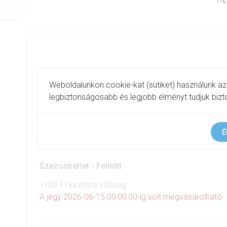
2025/26 NB I/B Piros csoport
Weboldalunkon cookie-kat (sütiket) használunk azé
legbiztonságosabb és legjobb élményt tudjuk bizto
Veszprém, Vetési Albert Gimnázium
2025. 09. 23. 0:00 - 2026. 06. 15. 23:59
É
Szezonbérlet - Felnőtt
+100 Ft kezelési költség
A jegy 2026-06-15 00:00:00-ig volt megvásárolható