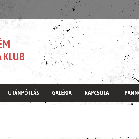
 01.
ÉM
 KLUB
UTÁNPÓTLÁS
GALÉRIA
KAPCSOLAT
PANN