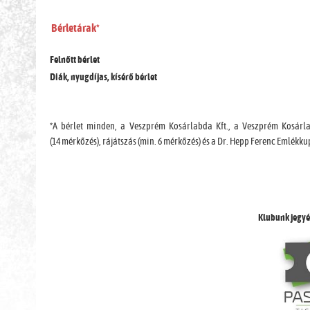
Bérletárak*
Felnőtt bérlet
Diák, nyugdíjas, kísérő bérlet
*A bérlet minden, a Veszprém Kosárlabda Kft., a Veszprém Kosárl
(14 mérkőzés), rájátszás (min. 6 mérkőzés) és a Dr. Hepp Ferenc Emlékk
Klubunk jegyé