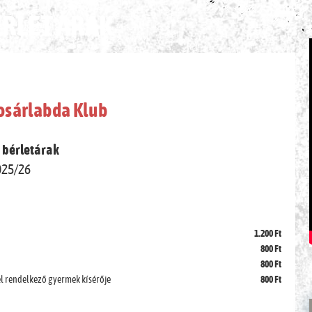
ÉRLET ÁRAK
osárlabda Klub
s bérletárak
025/26
1.200 Ft
800 Ft
800 Ft
ttel rendelkező gyermek kísérője
800 Ft