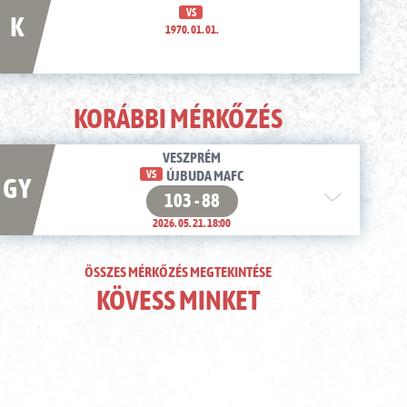
VS
K
1970. 01. 01.
KORÁBBI MÉRKŐZÉS
VESZPRÉM
VS
ÚJBUDA MAFC
GY
103 - 88
2026. 05. 21. 18:00
ÖSSZES MÉRKŐZÉS MEGTEKINTÉSE
KÖVESS MINKET