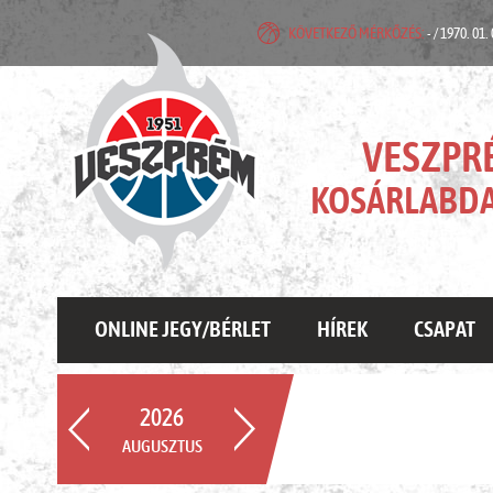
KÖVETKEZŐ MÉRKŐZÉS:
- / 1970. 01.
VESZPR
KOSÁRLABDA
ONLINE JEGY/BÉRLET
HÍREK
CSAPAT
2026
AUGUSZTUS