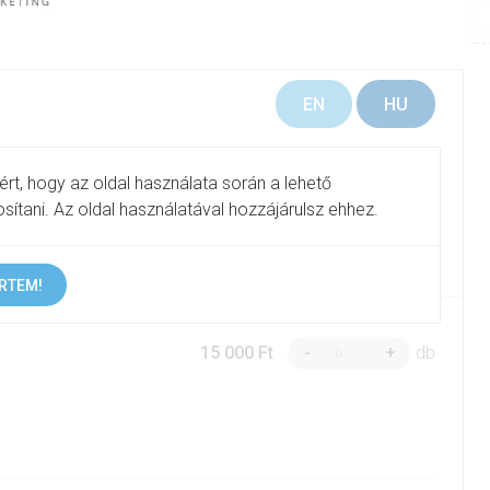
EN
HU
rt, hogy az oldal használata során a lehető
sítani. Az oldal használatával hozzájárulsz ehhez.
RTEM!
15 000 Ft
-
+
db