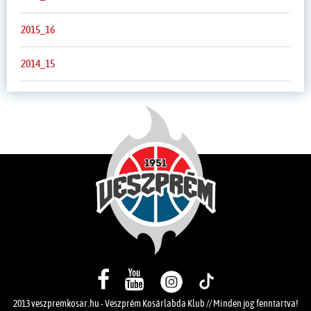
2015_16
2014_15
2013 veszpremkosar.hu - Veszprém Kosárlabda Klub // Minden jog fenntartva!