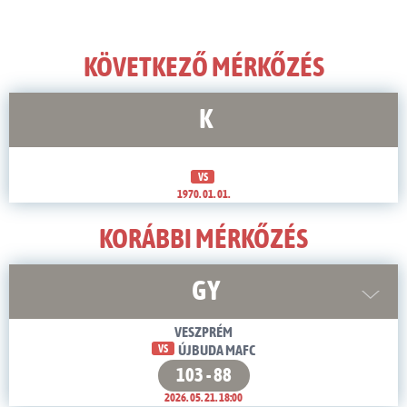
KÖVETKEZŐ MÉRKŐZÉS
K
VS
1970. 01. 01.
KORÁBBI MÉRKŐZÉS
GY
VESZPRÉM
VS
ÚJBUDA MAFC
103 - 88
2026. 05. 21. 18:00