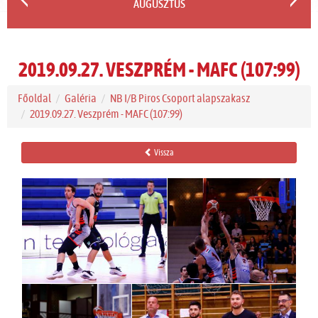
AUGUSZTUS
2019.09.27. VESZPRÉM - MAFC (107:99)
Főoldal
Galéria
NB I/B Piros Csoport alapszakasz
2019.09.27. Veszprém - MAFC (107:99)
Vissza