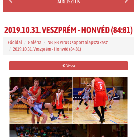
AUGUSZTUS
2019.10.31. VESZPRÉM - HONVÉD (84:81)
Főoldal
Galéria
NB I/B Piros Csoport alapszakasz
2019.10.31. Veszprém - Honvéd (84:81)
Vissza