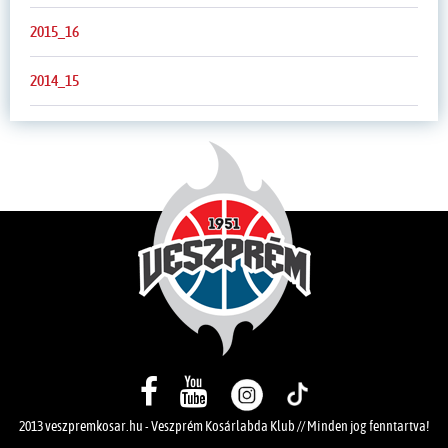
2015_16
2014_15
2013 veszpremkosar.hu - Veszprém Kosárlabda Klub // Minden jog fenntartva!