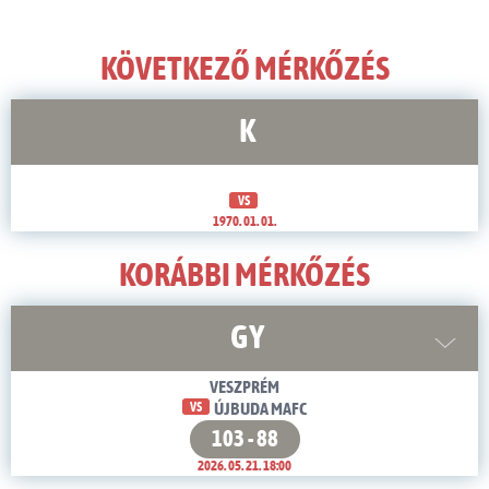
KÖVETKEZŐ MÉRKŐZÉS
K
VS
1970. 01. 01.
KORÁBBI MÉRKŐZÉS
GY
VESZPRÉM
VS
ÚJBUDA MAFC
103 - 88
2026. 05. 21. 18:00