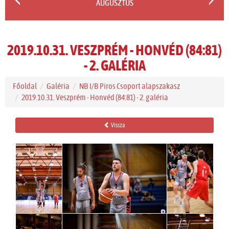
AUGUSZTUS
2019.10.31. VESZPRÉM - HONVÉD (84:81)
- 2. GALÉRIA
Főoldal
Galéria
NB I/B Piros Csoport alapszakasz
2019.10.31. Veszprém - Honvéd (84:81) - 2. galéria
Vissza