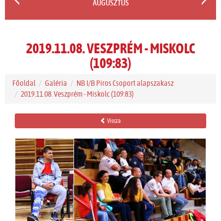
AUGUSZTUS
2019.11.08. VESZPRÉM - MISKOLC
(109:83)
Főoldal
Galéria
NB I/B Piros Csoport alapszakasz
2019.11.08. Veszprém - Miskolc (109:83)
Vissza