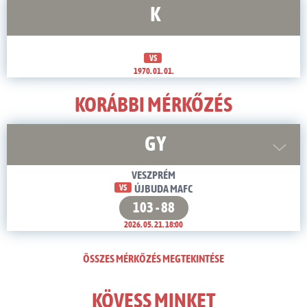
K
VS
1970. 01. 01.
KORÁBBI MÉRKŐZÉS
GY
VESZPRÉM
VS
ÚJBUDA MAFC
103 - 88
2026. 05. 21. 18:00
ÖSSZES MÉRKŐZÉS MEGTEKINTÉSE
KÖVESS MINKET