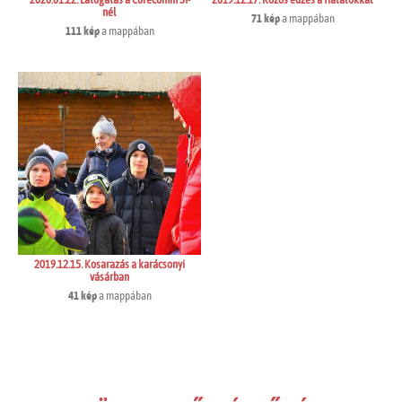
2020.01.22. Látogatás a Corecomm SI-
2019.12.17. Közös edzés a fiatalokkal
nél
71 kép
a mappában
111 kép
a mappában
2019.12.15. Kosarazás a karácsonyi
vásárban
41 kép
a mappában