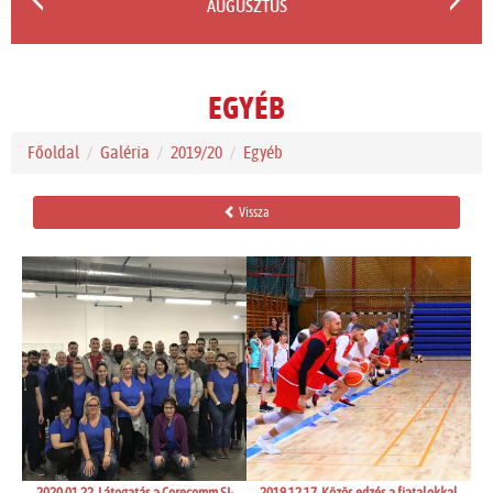
AUGUSZTUS
EGYÉB
Főoldal
Galéria
2019/20
Egyéb
Vissza