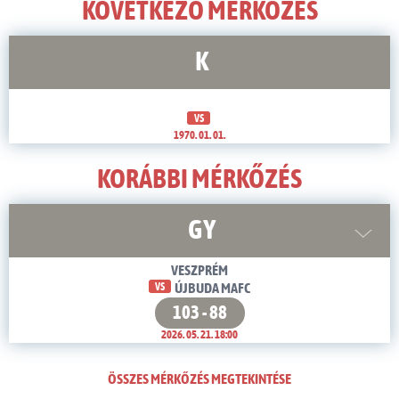
KÖVETKEZŐ MÉRKŐZÉS
K
VS
1970. 01. 01.
KORÁBBI MÉRKŐZÉS
GY
VESZPRÉM
VS
ÚJBUDA MAFC
103 - 88
2026. 05. 21. 18:00
ÖSSZES MÉRKŐZÉS MEGTEKINTÉSE