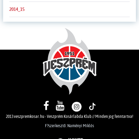
2014_15
2013 veszpremkosar.hu - Veszprém Kosárlabda Klub // Minden jog fenntartva!
F?szerkesztő: Naményi Miklós