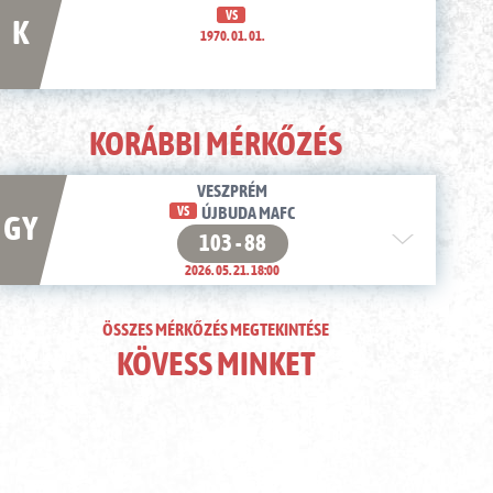
VS
K
1970. 01. 01.
KORÁBBI MÉRKŐZÉS
VESZPRÉM
VS
ÚJBUDA MAFC
GY
103 - 88
2026. 05. 21. 18:00
ÖSSZES MÉRKŐZÉS MEGTEKINTÉSE
KÖVESS MINKET