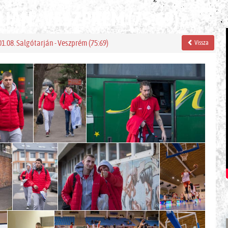
JÁN - VESZPRÉM (75:69)
01.08. Salgótarján - Veszprém (75:69)
Vissza