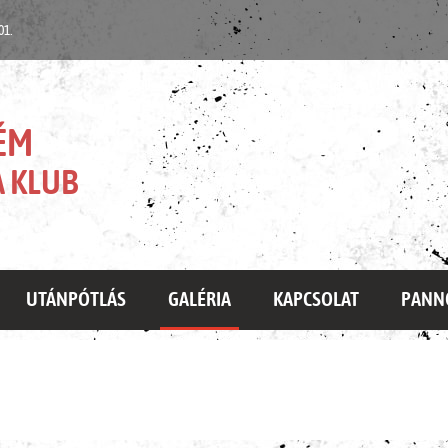
 01.
ÉM
 KLUB
UTÁNPÓTLÁS
GALÉRIA
KAPCSOLAT
PANN