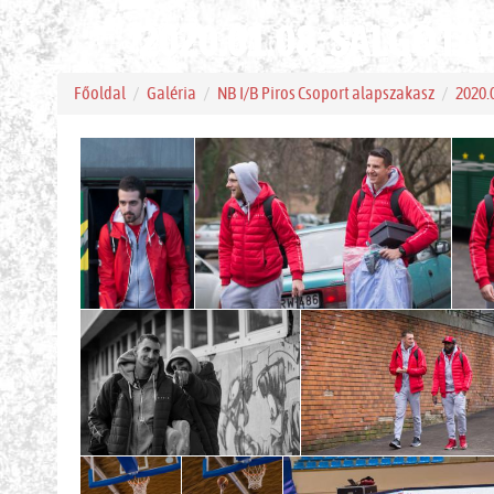
2020.01.08. SALGÓTAR
Főoldal
Galéria
NB I/B Piros Csoport alapszakasz
2020.