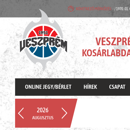
KÖVETKEZŐ MÉRKŐZÉS:
- / 1970. 01.
VESZPR
KOSÁRLABDA
ONLINE JEGY/BÉRLET
HÍREK
CSAPAT
2026
AUGUSZTUS