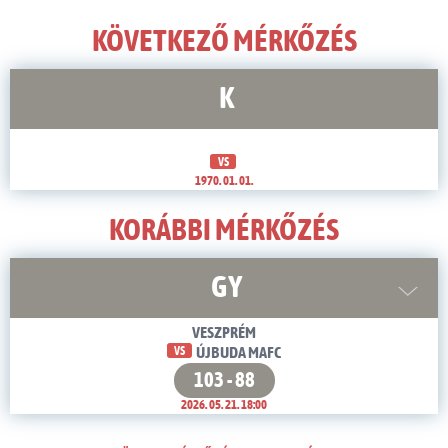
KÖVETKEZŐ MÉRKŐZÉS
K
VS
1970. 01. 01.
KORÁBBI MÉRKŐZÉS
GY
VESZPRÉM
VS
ÚJBUDA MAFC
103 - 88
2026. 05. 21. 18:00