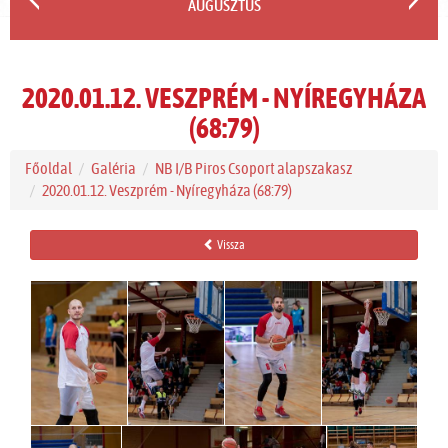
AUGUSZTUS
2020.01.12. VESZPRÉM - NYÍREGYHÁZA
(68:79)
Főoldal
Galéria
NB I/B Piros Csoport alapszakasz
2020.01.12. Veszprém - Nyíregyháza (68:79)
Vissza