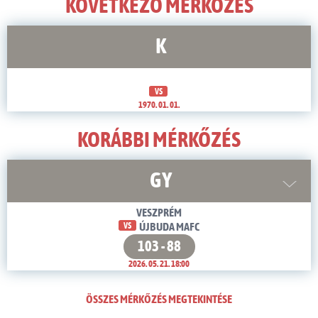
KÖVETKEZŐ MÉRKŐZÉS
K
VS
1970. 01. 01.
KORÁBBI MÉRKŐZÉS
GY
VESZPRÉM
VS
ÚJBUDA MAFC
103 - 88
2026. 05. 21. 18:00
ÖSSZES MÉRKŐZÉS MEGTEKINTÉSE