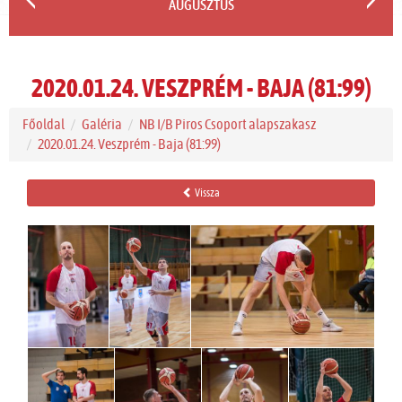
AUGUSZTUS
2020.01.24. VESZPRÉM - BAJA (81:99)
Főoldal
Galéria
NB I/B Piros Csoport alapszakasz
2020.01.24. Veszprém - Baja (81:99)
Vissza