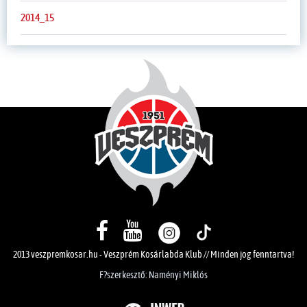
2014_15
2013 veszpremkosar.hu - Veszprém Kosárlabda Klub // Minden jog fenntartva!
F?szerkesztő: Naményi Miklós