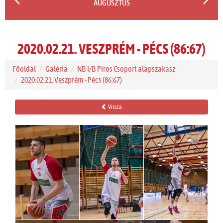
AUGUSZTUS
2020.02.21. VESZPRÉM - PÉCS (86:67)
Főoldal
Galéria
NB I/B Piros Csoport alapszakasz
2020.02.21. Veszprém - Pécs (86:67)
Vissza