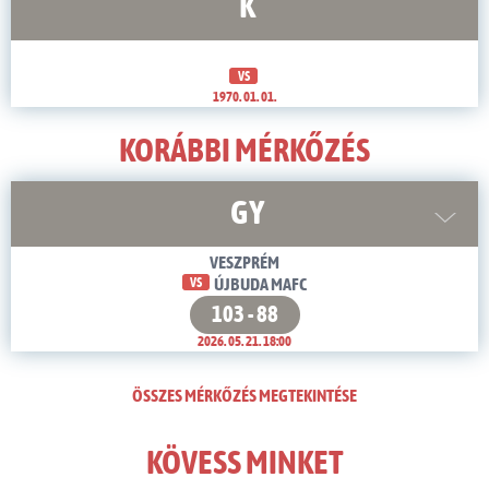
K
VS
1970. 01. 01.
KORÁBBI MÉRKŐZÉS
GY
VESZPRÉM
VS
ÚJBUDA MAFC
103 - 88
2026. 05. 21. 18:00
ÖSSZES MÉRKŐZÉS MEGTEKINTÉSE
KÖVESS MINKET