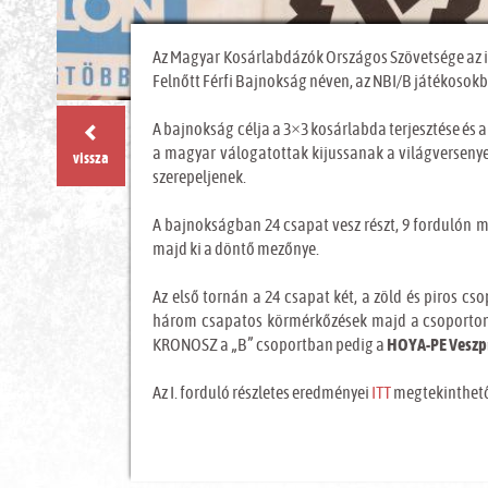
Az Magyar Kosárlabdázók Országos Szövetsége az idé
Felnőtt Férfi Bajnokság néven, az NBI/B játékosok
A bajnokság célja a 3×3 kosárlabda terjesztése és 
a magyar válogatottak kijussanak a világversenyek
vissza
szerepeljenek.
A bajnokságban 24 csapat vesz részt, 9 fordulón m
majd ki a döntő mezőnye.
Az első tornán a 24 csapat két, a zöld és piros cs
három csapatos körmérkőzések majd a csoportonk
KRONOSZ a „B” csoportban pedig a
HOYA-PE Vesz
Az I. forduló részletes eredményei
ITT
megtekinthet