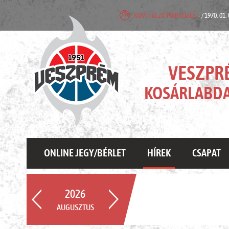
KÖVETKEZŐ MÉRKŐZÉS:
- / 1970. 01.
VESZPR
KOSÁRLABDA
ONLINE JEGY/BÉRLET
HÍREK
CSAPAT
2026
AUGUSZTUS