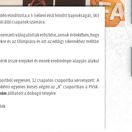
n elindította a 3-3 elleni első felnőtt bajnokságát, 3X3
ból álló csapatok számára.
a nemzeti válogatottak erősítése, annak érdekében, hogy
re és az Olimpiára és ott az eddigi sikereikhez méltón
érik össze erejüket és ennek eredményei alapján alakul
oportból vegyesen, 12 csapatos csoportba versenyzett. A
énti egyenes kiesés végén az „A” csoportban a PVSK-
prém
állhatott a dobogó tetejére.
őek.