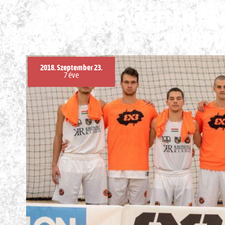
3X3 - GYŐZELEM A 
FORDU
2018. Szeptember 23.
7 éve