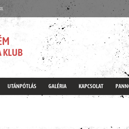
 01.
ÉM
 KLUB
UTÁNPÓTLÁS
GALÉRIA
KAPCSOLAT
PANN