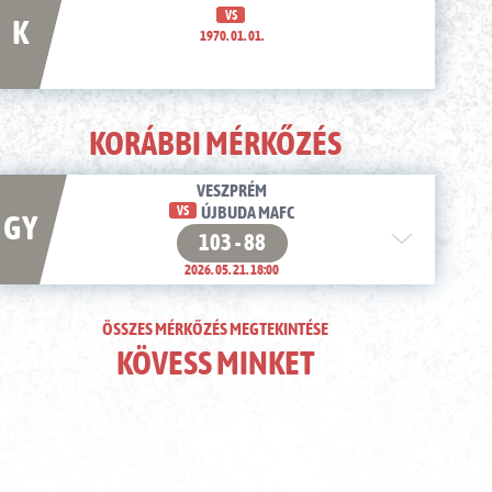
VS
K
1970. 01. 01.
KORÁBBI MÉRKŐZÉS
VESZPRÉM
VS
ÚJBUDA MAFC
GY
103 - 88
2026. 05. 21. 18:00
ÖSSZES MÉRKŐZÉS MEGTEKINTÉSE
KÖVESS MINKET