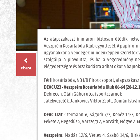
Az alapszakaszt immáron biztosan ötödik hely
Veszprém Kosárlabda Klub együttesét. A papírform
ugyanakkor a vendégek mindenképpen szerettek vo
szolgálja a playoutra, és ha a végeredmény ne
elégedettségre és bizakodásra adhat okot a bajnok
vissza
Férfi kosárlabda, NB I/B Piros csoport, alapszakasz 
DEAC U23 - Veszprém Kosárlabda Klub 86-64 (28-12, 19
Debrecen, Oláh Gábor utcai sportcsarnok
Játékvezetők: Jankovics Viktor Zsolt, Domán István 
DEAC U23
: Czermann 6, Ságodi 7/3, Kenéz 14/3, K
Fekete 7, Hegedűs 5, Várszegi 2, Horváth, Hőgye 2.
E
Veszprém
: Madár 12/6, Vértes 4, Szabó 14/6, Bir