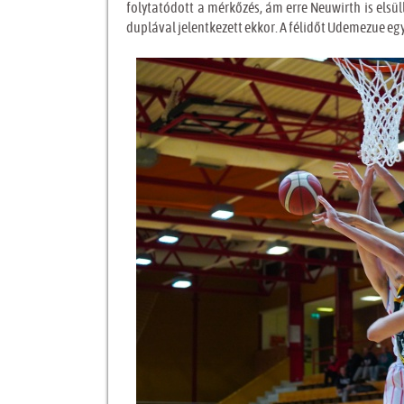
folytatódott a mérkőzés, ám erre Neuwirth is elsülly
duplával jelentkezett ekkor. A félidőt Udemezue egy 