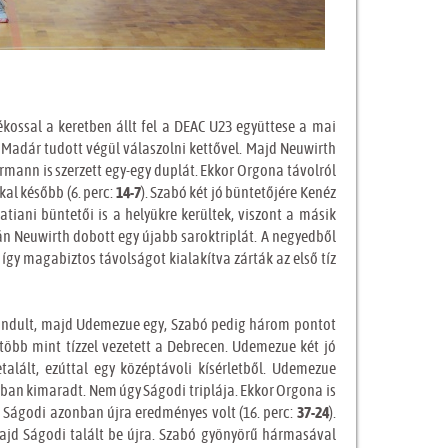
ékossal a keretben állt fel a DEAC U23 együttese a mai
e Madár tudott végül válaszolni kettővel. Majd Neuwirth
rmann is szerzett egy-egy duplát. Ekkor Orgona távolról
kal később (6. perc:
14-7
). Szabó két jó büntetőjére Kenéz
 Ratiani büntetői is a helyükre kerültek, viszont a másik
án Neuwirth dobott egy újabb saroktriplát. A negyedből
 így magabiztos távolságot kialakítva zárták az első tíz
 indult, majd Udemezue egy, Szabó pedig három pontot
 több mint tízzel vezetett a Debrecen. Udemezue két jó
talált, ezúttal egy középtávoli kísérletből. Udemezue
onban kimaradt. Nem úgy Ságodi triplája. Ekkor Orgona is
. Ságodi azonban újra eredményes volt (16. perc:
37-24
).
ajd Ságodi talált be újra. Szabó gyönyörű hármasával