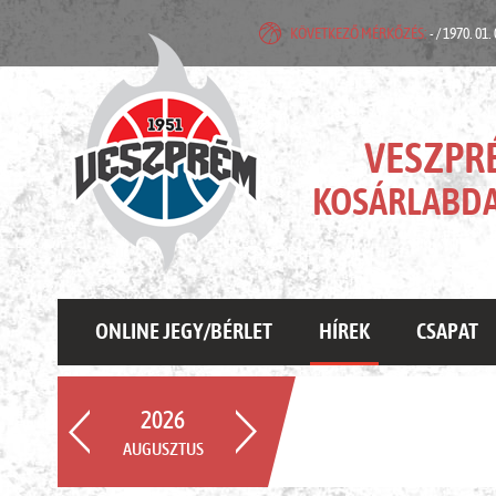
KÖVETKEZŐ MÉRKŐZÉS:
- / 1970. 01.
VESZPR
KOSÁRLABDA
ONLINE JEGY/BÉRLET
HÍREK
CSAPAT
2026
AUGUSZTUS