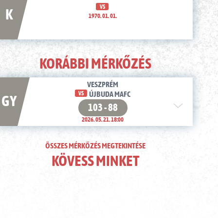
VS
K
1970. 01. 01.
KORÁBBI MÉRKŐZÉS
VESZPRÉM
VS
ÚJBUDA MAFC
GY
103 - 88
2026. 05. 21. 18:00
ÖSSZES MÉRKŐZÉS MEGTEKINTÉSE
KÖVESS MINKET