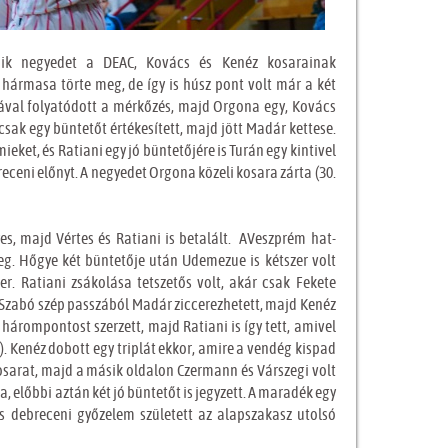
adik negyedet a DEAC, Kovács és Kenéz kosarainak
hármasa törte meg, de így is húsz pont volt már a két
ával folyatódott a mérkőzés, majd Orgona egy, Kovács
csak egy büntetőt értékesített, majd jött Madár kettese.
eket, és Ratiani egy jó büntetőjére is Turán egy kintivel
receni előnyt. A negyedet Orgona közeli kosara zárta (30.
s, majd Vértes és Ratiani is betalált. AVeszprém hat-
meg. Hőgye két büntetője után Udemezue is kétszer volt
r. Ratiani zsákolása tetszetős volt, akár csak Fekete
a. Szabó szép passzából Madár ziccerezhetett, majd Kenéz
hárompontost szerzett, majd Ratiani is így tett, amivel
9
). Kenéz dobott egy triplát ekkor, amire a vendég kispad
osarat, majd a másik oldalon Czermann és Várszegi volt
a, előbbi aztán két jó büntetőt is jegyzett. A maradék egy
s debreceni győzelem született az alapszakasz utolsó