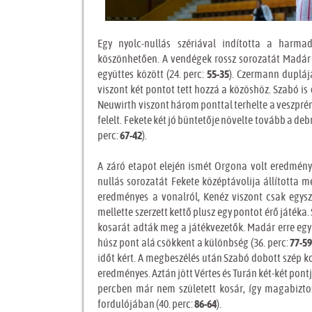
Egy nyolc-nullás szériával indította a harm
köszönhetően. A vendégek rossz sorozatát Madár 
együttes között (24. perc:
55-35
). Czermann dupláj
viszont két pontot tett hozzá a közöshöz. Szabó is 
Neuwirth viszont három ponttal terhelte a veszprémi
felelt. Fekete két jó büntetője növelte tovább a deb
perc:
67-42
).
A záró etapot elején ismét Orgona volt eredménye
nullás sorozatát Fekete középtávolija állította 
eredményes a vonalról, Kenéz viszont csak egysze
mellette szerzett kettő plusz egy pontot érő játék
kosarát adták meg a játékvezetők. Madár erre egy 
húsz pont alá csökkent a különbség (36. perc:
77-5
időt kért. A megbeszélés után Szabó dobott szép k
eredményes. Aztán jött Vértes és Turán két-két pontj
percben már nem született kosár, így magabizto
fordulójában (40. perc:
86-64
).