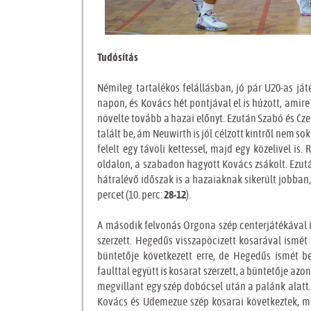
Tudósítás
Némileg tartalékos felállásban, jó pár U20-as ját
napon, és Kovács hét pontjával el is húzott, amir
növelte tovább a hazai előnyt. Ezután Szabó és Cze
talált be, ám Neuwirth is jól célzott kintről nem sok
felelt egy távoli kettessel, majd egy közelivel is.
oldalon, a szabadon hagyott Kovács zsákolt. Ezut
hátralévő időszak is a hazaiaknak sikerült jobban,
percet (10. perc:
28-12
).
A második felvonás Orgona szép centerjátékával
szerzett. Hegedűs visszapöcizett kosarával ismét
büntetője következett erre, de Hegedűs ismét be
faulttal együtt is kosarat szerzett, a büntetője az
megvillant egy szép dobócsel után a palánk alatt
Kovács és Udemezue szép kosarai következtek, m