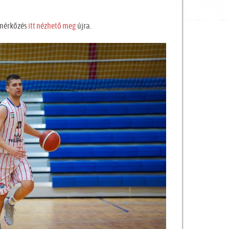
 mérkőzés
itt nézhető meg
újra.