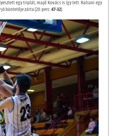
esztett egy triplát, majd Kovács is így tett. Ratiani egy
jó büntetője zárta (20. perc:
47-32
).