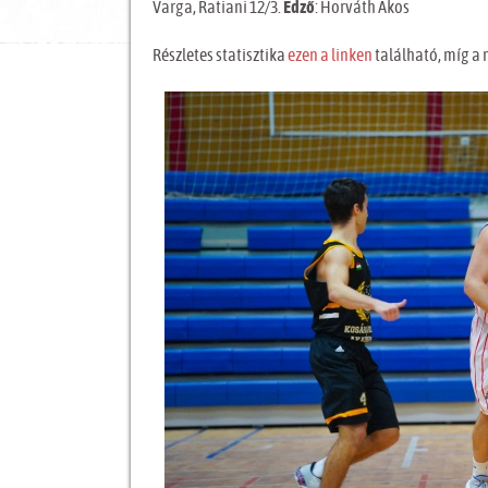
Varga, Ratiani 12/3.
Edző
: Horváth Ákos
Részletes statisztika
ezen a linken
található, míg a