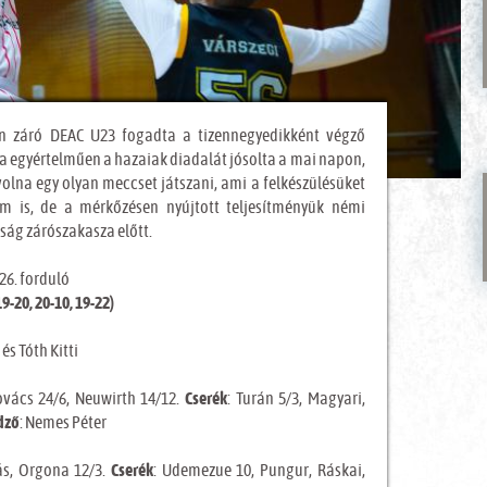
en záró DEAC U23 fogadta a tizennegyedikként végző
a egyértelműen a hazaiak diadalát jósolta a mai napon,
lna egy olyan meccset játszani, ami a felkészülésüket
m is, de a mérkőzésen nyújtott teljesítményük némi
ság zárószakasza előtt.
26. forduló
-20, 20-10, 19-22)
és Tóth Kitti
ovács 24/6, Neuwirth 14/12.
Cserék
: Turán 5/3, Magyari,
dző
: Nemes Péter
kás, Orgona 12/3.
Cserék
: Udemezue 10, Pungur, Ráskai,