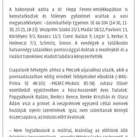
A bakonyiak azóta a dr. Hepp Ferenc-emlékkupában is
bemutatkoztak és fölényes győzelmet arattak a vasi
megyeszékhelyen: –Szombathelyi Egyetem SE 66-104 (14-30, 11-
30, 23-21, 18-23). Veszprém: Szabó 23/3, Madár 18/12, Pavlovic 13,
Körtélyesi 9/3, Kovács 11/3. Csere: Balázs 9, Lógár 5, Kerkai 9,
Helmeczi 7/3, Schmitz, Simon. A vendégek a találkozón
hatvannégy százalékos pontossággal dobtak a mezőnyből és a
riválist tizenkilenc eladott labdára kényszerítették.
Csapatunk hétvégén ahhoz a Mecsek-aljaiakhoz utazik, akik a
pontvadászatban eddig mindkét fellépésüket elbukták (–BKG-
Príma SE 48-103; –MEAFC-Miskolc 85-58). Juhász Olivér
vezetőedző együttesében a húsz-huszonkét éves fiatalok:
Popgyákunik Balázs, Berkics Bence, Benke Krisztián és Olasz
Ádám viszi a prímet. A veszprémiek egyszerű céllal mennek
hozzájuk: nyerni szeretnének. Igaz, nem számítanak könnyű
összecsapásra, az indulás előtt óvatosak.
– Nem foglalkozunk a múlttal, kizárólag az előttünk álló