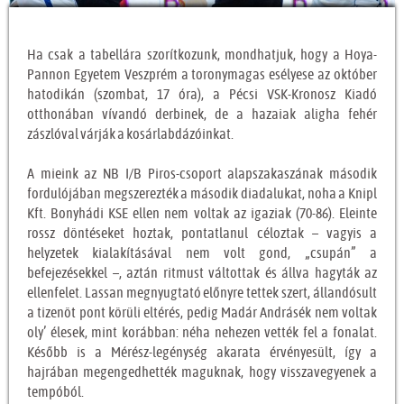
Ha csak a tabellára szorítkozunk, mondhatjuk, hogy a Hoya-
Pannon Egyetem Veszprém a toronymagas esélyese az október
hatodikán (szombat, 17 óra), a Pécsi VSK-Kronosz Kiadó
otthonában vívandó derbinek, de a hazaiak aligha fehér
zászlóval várják a kosárlabdázóinkat.
A mieink az NB I/B Piros-csoport alapszakaszának második
fordulójában megszerezték a második diadalukat, noha a Knipl
Kft. Bonyhádi KSE ellen nem voltak az igaziak (70-86). Eleinte
rossz döntéseket hoztak, pontatlanul céloztak – vagyis a
helyzetek kialakításával nem volt gond, „csupán” a
befejezésekkel –, aztán ritmust váltottak és állva hagyták az
ellenfelet. Lassan megnyugtató előnyre tettek szert, állandósult
a tizenöt pont körüli eltérés, pedig Madár Andrásék nem voltak
oly’ élesek, mint korábban: néha nehezen vették fel a fonalat.
Később is a Mérész-legénység akarata érvényesült, így a
hajrában megengedhették maguknak, hogy visszavegyenek a
tempóból.