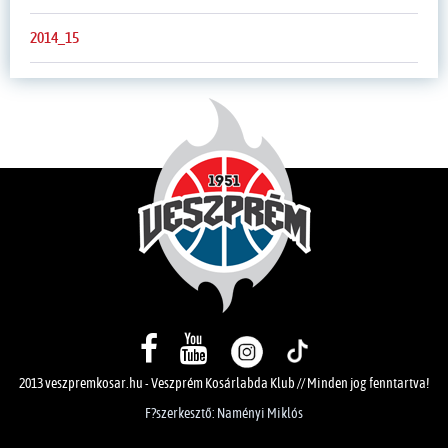
2014_15
2013 veszpremkosar.hu - Veszprém Kosárlabda Klub // Minden jog fenntartva!
F?szerkesztő: Naményi Miklós