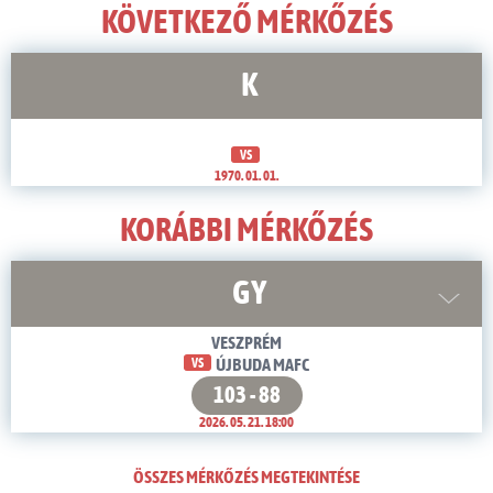
KÖVETKEZŐ MÉRKŐZÉS
K
VS
1970. 01. 01.
KORÁBBI MÉRKŐZÉS
GY
VESZPRÉM
VS
ÚJBUDA MAFC
103 - 88
2026. 05. 21. 18:00
ÖSSZES MÉRKŐZÉS MEGTEKINTÉSE