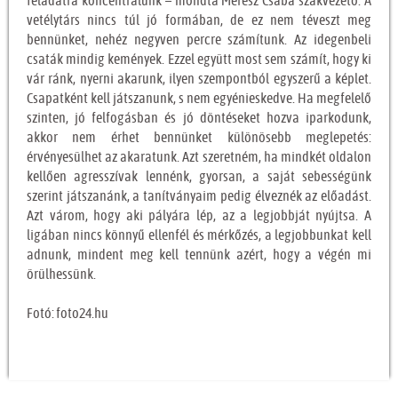
feladatra koncentrálunk – mondta Mérész Csaba szakvezető. A
vetélytárs nincs túl jó formában, de ez nem téveszt meg
bennünket, nehéz negyven percre számítunk. Az idegenbeli
csaták mindig kemények. Ezzel együtt most sem számít, hogy ki
vár ránk, nyerni akarunk, ilyen szempontból egyszerű a képlet.
Csapatként kell játszanunk, s nem egyénieskedve. Ha megfelelő
szinten, jó felfogásban és jó döntéseket hozva iparkodunk,
akkor nem érhet bennünket különösebb meglepetés:
érvényesülhet az akaratunk. Azt szeretném, ha mindkét oldalon
kellően agresszívak lennénk, gyorsan, a saját sebességünk
szerint játszanánk, a tanítványaim pedig élveznék az előadást.
Azt várom, hogy aki pályára lép, az a legjobbját nyújtsa. A
ligában nincs könnyű ellenfél és mérkőzés, a legjobbunkat kell
adnunk, mindent meg kell tennünk azért, hogy a végén mi
örülhessünk.
Fotó: foto24.hu