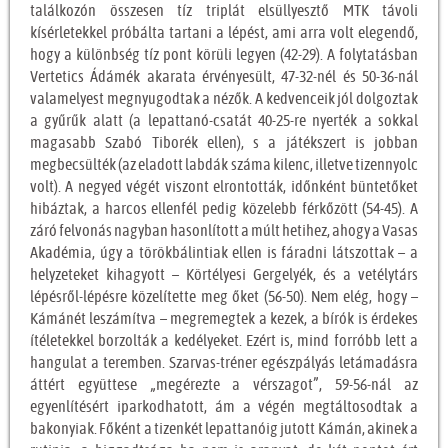
találkozón összesen tíz triplát elsüllyesztő MTK távoli
kísérletekkel próbálta tartani a lépést, ami arra volt elegendő,
hogy a különbség tíz pont körüli legyen (42-29). A folytatásban
Vertetics Ádámék akarata érvényesült, 47-32-nél és 50-36-nál
valamelyest megnyugodtak a nézők. A kedvenceik jól dolgoztak
a gyűrűk alatt (a lepattanó-csatát 40-25-re nyerték a sokkal
magasabb Szabó Tiborék ellen), s a játékszert is jobban
megbecsülték (az eladott labdák száma kilenc, illetve tizennyolc
volt). A negyed végét viszont elrontották, időnként büntetőket
hibáztak, a harcos ellenfél pedig közelebb férkőzött (54-45). A
záró felvonás nagyban hasonlított a múlt hetihez, ahogy a Vasas
Akadémia, úgy a törökbálintiak ellen is fáradni látszottak – a
helyzeteket kihagyott – Körtélyesi Gergelyék, és a vetélytárs
lépésről-lépésre közelítette meg őket (56-50). Nem elég, hogy –
Kámánét leszámítva – megremegtek a kezek, a bírók is érdekes
ítéletekkel borzolták a kedélyeket. Ezért is, mind forróbb lett a
hangulat a teremben. Szarvas-tréner egészpályás letámadásra
áttért együttese „megérezte a vérszagot”, 59-56-nál az
egyenlítésért iparkodhatott, ám a végén megtáltosodtak a
bakonyiak. Főként a tizenkét lepattanóig jutott Kámán, akinek a