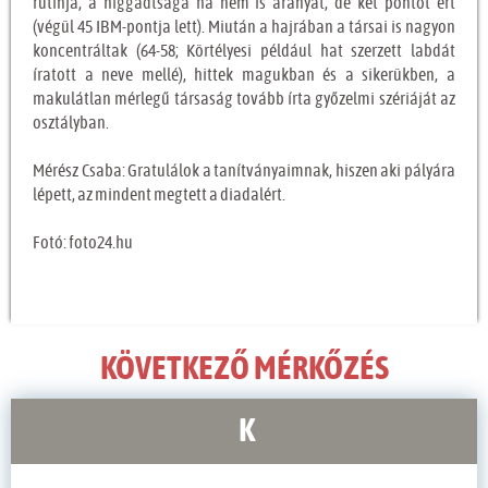
rutinja, a higgadtsága ha nem is aranyat, de két pontot ért
(végül 45 IBM-pontja lett). Miután a hajrában a társai is nagyon
koncentráltak (64-58; Körtélyesi például hat szerzett labdát
íratott a neve mellé), hittek magukban és a sikerükben, a
makulátlan mérlegű társaság tovább írta győzelmi szériáját az
osztályban.
Mérész Csaba: Gratulálok a tanítványaimnak, hiszen aki pályára
lépett, az mindent megtett a diadalért.
Fotó: foto24.hu
KÖVETKEZŐ MÉRKŐZÉS
K