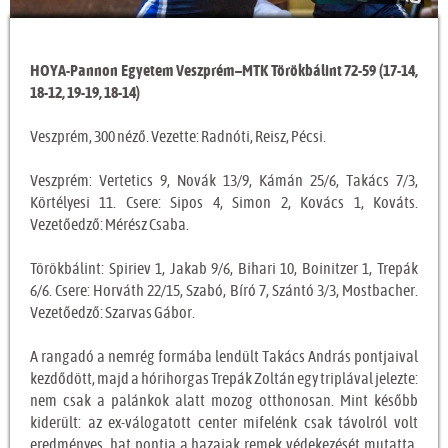
HOYA-Pannon Egyetem Veszprém–MTK Törökbálint 72-59 (17-14,
18-12, 19-19, 18-14)
Veszprém, 300 néző. Vezette: Radnóti, Reisz, Pécsi.
Veszprém: Vertetics 9, Novák 13/9, Kámán 25/6, Takács 7/3,
Körtélyesi 11. Csere: Sipos 4, Simon 2, Kovács 1, Kováts.
Vezetőedző: Mérész Csaba.
Törökbálint: Spiriev 1, Jakab 9/6, Bihari 10, Boinitzer 1, Trepák
6/6. Csere: Horváth 22/15, Szabó, Bíró 7, Szántó 3/3, Mostbacher.
Vezetőedző: Szarvas Gábor.
A rangadó a nemrég formába lendült Takács András pontjaival
kezdődött, majd a hórihorgas Trepák Zoltán egy triplával jelezte:
nem csak a palánkok alatt mozog otthonosan. Mint később
kiderült: az ex-válogatott center mifelénk csak távolról volt
eredményes, hat pontja a hazaiak remek védekezését mutatta.