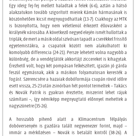
Egy ideig fej-fej mellett haladtak a felek (6-6), aztán a hátsó
alakzatukon tovább szigorított mieink Kámán hármasának is
köszönhetően kicsit megnyugodhattak (13-7). Csakhogy az MTK
is bizonyította, hogy nem véletlenül érkezett éllovasként a
királynék városába. A következő negyed elején ismét hullottak a
triplák, de mert a másik oldal szívósan tapadt a cserékkel frissítő
egyetemistákra, a csapatok között nem alakulhatott ki
komolyabb differencia (24-21). Persze lehetett volna nagyobb a
különbség, de a vendéglátók akkortájt ziccereket is kihagytak.
Érezhető volt, hogy két pompásan felkészített, igazán jó gárda
feszül egymásnak, akik a másikon folyamatosan keresték a
fogást. Szerencsére a hazaiak dobóformája csupán rövid időre
esett vissza, 25-23 után zsinórban hét pontot termeltek – Takács
és Novák Patrik is gyakran éreztette, miszerint lehet rájuk
számítani –, így némiképp megnyugtató előnnyel mehettek a
nagyszünetre (35-26).
A hosszabb pihenő alatt a Klímacentrum félpályás
dobóversenyén is gazdára talált negyvenezer forint, majd –
immár a mérkőzésen – Novák is betalált kintről (38-26). A