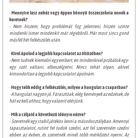
-
Mennyire lesz nehéz vagy éppen könnyű összeszoknia ennek a
keretnek?
- Nem hiszem, hogy problémát fog jelenteni, hiszen szinte
mindenki ismer mindenkit már régebbről. Már most sincs gond
másfél hét felkészülés után.
-
Kivel ápolod a legjobb kapcsolatot az öltözőben?
- Nem tudnék kiemelni egy embert, én mindenkivel próbálok egy-
egy szót váltani, elbeszélgetni. Nincs tehát olyan, akivel
kimondottan a legjobb kapcsolatot ápolnám.
-
Hogy telik eddig a felkészülés, milyen a hangulat a csapatban?
- A hangulat nagyon jó. Fárasztóak, elég kemények az edzések, de
hát ez kell ahhoz, hogy valamit elérjünk.
-
Mik a céljaid a következő idényre nézve?
- Szeretnék egy stabil játékos lenni a másodosztályban. Amennyi
tapasztalatot, rutint fel tudok szedni, azt fel szeretném szedni
ebben az évben, és szeretnék minél több mérkőzést nyerni. Az