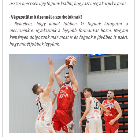
összes meccsen úgy fogunk kiállni, hogy azt meg akarjuk nyerni.
-
Végezetül mit üzennél a szurkolóknak?
- Remélem, hogy minél többen ki fognak látogatni a
meccseinkre, igyekszünk a legjobb formánkat hozni. Nagyon
keményen dolgozunk már most is és fogunk a jövőben is azért,
hogy minél jobbak legyünk.