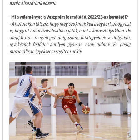
aztán elkezdtünk edzeni.
-
Mi a véleményed a Veszprém formálódó, 2022/23-as keretéről?
- A fiatalokon látszik, hogy még szokniuk kell a légkört, ahogy azt
is, hogy itt talán fizikálisabb a játék, mint a korosztályukban. De
alapjáraton rengeteget dolgoznak, odafigyelnek a dolgokra,
igyekeznek fejlődni amilyen gyorsan csak tudnak. Én pedig
maximálisan igyekszem segíteni nekik.