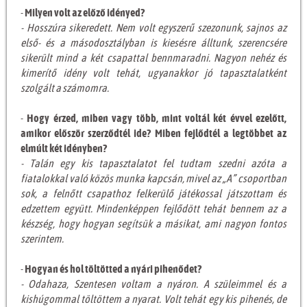
-
Milyen volt az előző idényed?
- Hosszúra sikeredett. Nem volt egyszerű szezonunk, sajnos az
első- és a másodosztályban is kiesésre álltunk, szerencsére
sikerült mind a két csapattal bennmaradni. Nagyon nehéz és
kimerítő idény volt tehát, ugyanakkor jó tapasztalatként
szolgált a számomra.
-
Hogy érzed, miben vagy több, mint voltál két évvel ezelőtt,
amikor először szerződtél ide? Miben fejlődtél a legtöbbet az
elmúlt két idényben?
- Talán egy kis tapasztalatot fel tudtam szedni azóta a
fiatalokkal való közös munka kapcsán, mivel az „A” csoportban
sok, a felnőtt csapathoz felkerülő játékossal játszottam és
edzettem együtt. Mindenképpen fejlődött tehát bennem az a
készség, hogy hogyan segítsük a másikat, ami nagyon fontos
szerintem.
-
Hogyan és hol töltötted a nyári pihenődet?
- Odahaza, Szentesen voltam a nyáron. A szüleimmel és a
kishúgommal töltöttem a nyarat. Volt tehát egy kis pihenés, de