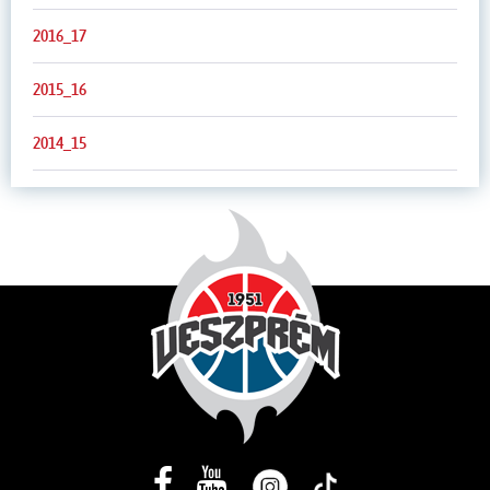
2016_17
2015_16
2014_15