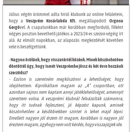
Július végén örömmel adta hírül klubunk az online felületein,
hogy a
Veszprém Kosárlabda Kft.
megállapodott
Orgona
Gergő
vel. A csapatunkban már korábban megforduló, főként
négyes poszton bevethető játékos a 2023/24-es szezon végéig írt
alá. Az elmúlt napokban, az alapozás megkezdését követően
vele is beszélgettünk.
-
Nagyon örülünk, hogy visszatértél közénk. Minek köszönhetően
döntöttél úgy, hogy ismét Veszprémbe jössz és két évre hozzánk
szerződsz?
- Ezúton is szeretném megköszönni a lehetőséget, hogy
idejöhettem. Kipróbáltam magam az „A” csoportban, ott
azonban sajnos nem kaptam annyi játéklehetőséget, amennyit
szerettem volna. A veszprémi klubnál felvázolták számomra,
hogy itt tudnak fejleszteni, jó képzést kapunk, aminek
köszönhetően a későbbiekben szintet is lehet majd lépni.
Emellett nagyon jól érzem itt magam, korábban is nagyon jól
éreztem magam, úgyhogy nem volt kérdés, hogy visszajöjjek ide.