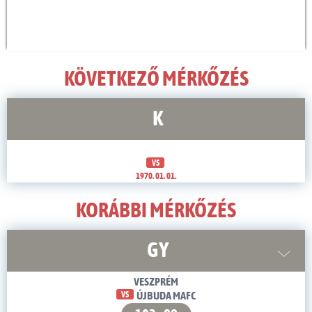
KÖVETKEZŐ MÉRKŐZÉS
K
VS
1970. 01. 01.
KORÁBBI MÉRKŐZÉS
GY
VESZPRÉM
VS
ÚJBUDA MAFC