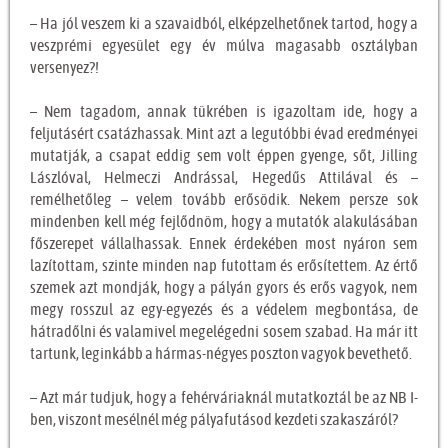
– Ha jól veszem ki a szavaidból, elképzelhetőnek tartod, hogy a
veszprémi egyesület egy év múlva magasabb osztályban
versenyez?!
– Nem tagadom, annak tükrében is igazoltam ide, hogy a
feljutásért csatázhassak. Mint azt a legutóbbi évad eredményei
mutatják, a csapat eddig sem volt éppen gyenge, sőt, Jilling
Lászlóval, Helmeczi Andrással, Hegedűs Attilával és –
remélhetőleg – velem tovább erősödik. Nekem persze sok
mindenben kell még fejlődnöm, hogy a mutatók alakulásában
főszerepet vállalhassak. Ennek érdekében most nyáron sem
lazítottam, szinte minden nap futottam és erősítettem. Az értő
szemek azt mondják, hogy a pályán gyors és erős vagyok, nem
megy rosszul az egy-egyezés és a védelem megbontása, de
hátradőlni és valamivel megelégedni sosem szabad. Ha már itt
tartunk, leginkább a hármas-négyes poszton vagyok bevethető.
– Azt már tudjuk, hogy a fehérváriaknál mutatkoztál be az NB I-
ben, viszont mesélnél még pályafutásod kezdeti szakaszáról?