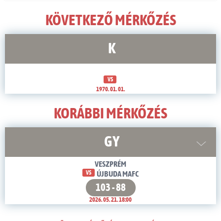
KÖVETKEZŐ MÉRKŐZÉS
K
VS
1970. 01. 01.
KORÁBBI MÉRKŐZÉS
GY
VESZPRÉM
VS
ÚJBUDA MAFC
103 - 88
2026. 05. 21. 18:00