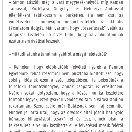
– Simon Lászlót még a vasi megyeszékhelyről, míg Kámán
Tamással, Körtélyesi Gergellyel és Helmeczi Andrással
ellenfélként találkoztam a parketten. Ha nem csal az
emlékezetem, mindnyájan megnehezítették az aktuális
társulatom dolgát. Már vártam, hogy „összefussak” velük az
alapozás kezdetén. Jó érzés tudni, hogy az alakulatomnak
ezúttal nem riválisai lesznek.
– Mit tudhatunk a tanulmányaidról, a magánéletedről?
– Remélem, hogy előbb-utóbb felvételt nyerek a Pannon
Egyetemre, tehát részemről nem pusztába kiáltott szó, hogy
sokáig időznék ezen a szép településen. Ha bekerülnék a
felsőfokú tanintézménybe, annak csapatát is erősíteném.
Nyáron sokat dolgoztam, hogy a közös munka kezdetére
formába legyek, ezért gyakori vendég voltam a városi stadion
rekortánján. Szerencsére már Balázsnak sem fáj semmije.
Minden jel arra utal, hogy az orvosok által jósolt hat-nyolc
hónapos kihagyásból „csak” fél év lesz, ennek okán a
felkészülést is velünk kezdhette el. A felvetésed másik feléről
annyit: nem vagyok oda a számítógépekért, inkább olvasni