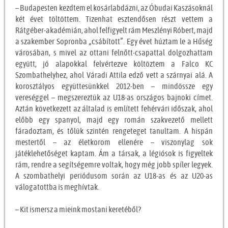
– Budapesten kezdtem el kosárlabdázni, az Óbudai Kaszásoknál
két évet töltöttem. Tizenhat esztendősen részt vettem a
Rátgéber-akadémián, ahol felfigyelt rám Meszlényi Róbert, majd
a szakember Sopronba „csábított”. Egy évet húztam le a Hűség
városában, s mivel az ottani felnőtt-csapattal dolgozhattam
együtt, jó alapokkal felvértezve költöztem a Falco KC
Szombathelyhez, ahol Váradi Attila edző vett a szárnyai alá. A
korosztályos együttesünkkel 2012-ben – mindössze egy
vereséggel – megszereztük az U18-as országos bajnoki címet.
Aztán következett az általad is említett fehérvári időszak, ahol
előbb egy spanyol, majd egy román szakvezető mellett
fáradoztam, és tőlük szintén rengeteget tanultam. A hispán
mestertől – az életkorom ellenére – viszonylag sok
játéklehetőséget kaptam. Ám a társak, a légiósok is figyeltek
rám, rendre a segítségemre voltak, hogy még jobb spíler legyek.
A szombathelyi periódusom során az U18-as és az U20-as
válogatottba is meghívtak.
– Kit ismersz a mieink mostani keretéből?