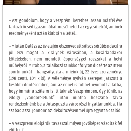
– Azt gondolom, hogy a veszprémi kerethez lassan másfél éve
tartozó öcséd igazán jókat mesélhetett az egyesületről, aminek
eredményeként aztán klubtársa lettél…
– Miután Balázs az év elején elszenvedett súlyos sérülése dacára
jól érzi magát a királynék városában, a kosárlabdakör
kötelékében, nem mondott éppenséggel rosszakat a helyi
műhelyről. Mi több, a találkozásainkkor folyton dicsérte az itteni
sportmunkát – hangsúlyozta a mieink új, 22 éves szerzeménye
(198 centi, 104 kiló). A véleménye nyilván szerepet játszott a
későbbi döntésemben, ám az ennél is többet nyomott a latba,
hogy immár a szüleim is itt laknak Veszprémben, úgy tűnik: az
eddigi „vándoréletünk” után mintha hosszabb távra
rendezkednénk be a Jutaspuszta városrészi ingatlanunkba. Ha
szabad azzal jönnöm: az ideköltözésemmel újra együtt a család.
– A veszprémi elöljárók tavasszal milyen jövőképet vázoltak fel
előtted?