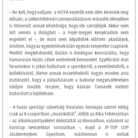
– Be kell, hogy valljam: a HOYA-vezetők nem idén kerestek meg
először, a székesfehérvári szerepvállalásom második idényében
is felmerült annak lehetősége, hogy ide szerződjek. Akkor nem
lett semmi a dologból – a Fejér-megyei kenyéradóm nem
engedett el –, de most nem képződtek előttem akadályok,
örültem, hogy az egyeztetések után egymás tenyerébe csaptunk.
Mielőtt megkérdeznéd, Balázs is boldogan konstatálta, hogy
hamarosan közös célok vezérelnek bennünket. Egyébiránt más
fórumokon is jókat hallottam a sportkörről, a vezetőedzőről, a
kollektíváról, illetve annak összetételéről. Vagyis minden arra
ösztönzött, hogy a pályafutásom a bakonyi megyeszékhelyen
íródjon tovább. Hiszem, hogy Kámán Tamásék mellett
biztosított a fejlődésem.
– A hazai sportági szövetség hivatalos honlapja szerint eddig
csak az A-csoportban „muzsikáltál”, előbb az Alba Fehérvárban
– az alkalmazottjukként debütáltál az élvonalban, valamint az
EuroCup nemzetközi sorozatban –, majd a JP-TOP COP
Jászberényben. Gyanítom, máshonnan is voltak