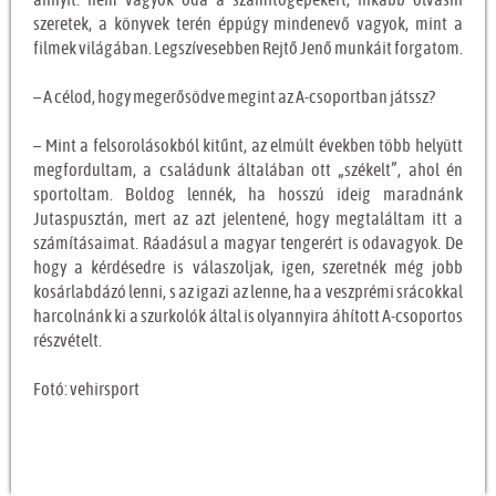
szeretek, a könyvek terén éppúgy mindenevő vagyok, mint a
filmek világában. Legszívesebben Rejtő Jenő munkáit forgatom.
– A célod, hogy megerősödve megint az A-csoportban játssz?
– Mint a felsorolásokból kitűnt, az elmúlt években több helyütt
megfordultam, a családunk általában ott „székelt”, ahol én
sportoltam. Boldog lennék, ha hosszú ideig maradnánk
Jutaspusztán, mert az azt jelentené, hogy megtaláltam itt a
számításaimat. Ráadásul a magyar tengerért is odavagyok. De
hogy a kérdésedre is válaszoljak, igen, szeretnék még jobb
kosárlabdázó lenni, s az igazi az lenne, ha a veszprémi srácokkal
harcolnánk ki a szurkolók által is olyannyira áhított A-csoportos
részvételt.
Fotó: vehirsport