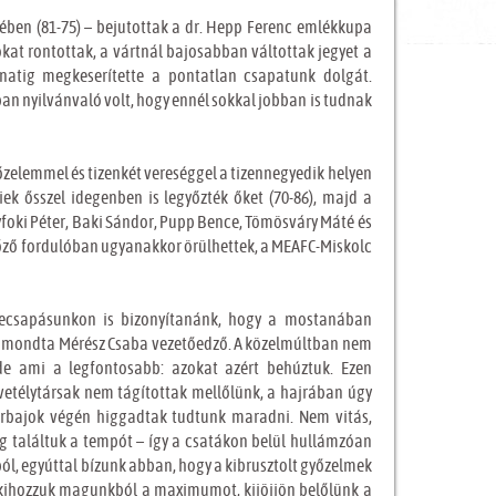
ében (81-75) – bejutottak a dr. Hepp Ferenc emlékkupa
okat rontottak, a vártnál bajosabban váltottak jegyet a
lanatig megkeserítette a pontatlan csapatunk dolgát.
nban nyilvánvaló volt, hogy ennél sokkal jobban is tudnak
yőzelemmel és tizenkét vereséggel a tizennegyedik helyen
iek ősszel idegenben is legyőzték őket (70-86), majd a
oki Péter, Baki Sándor, Pupp Bence, Tömösváry Máté és
őző fordulóban ugyanakkor örülhettek, a MEAFC-Miskolc
szecsapásunkon is bizonyítanánk, hogy a mostanában
– mondta Mérész Csaba vezetőedző. A közelmúltban nem
 de ami a legfontosabb: azokat azért behúztuk. Ezen
 vetélytársak nem tágítottak mellőlünk, a hajrában úgy
párbajok végén higgadtak tudtunk maradni. Nem vitás,
 találtuk a tempót – így a csatákon belül hullámzóan
ból, egyúttal bízunk abban, hogy a kibrusztolt győzelmek
 kihozzuk magunkból a maximumot, kijöjjön belőlünk a