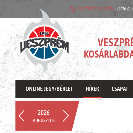
KÖVETKEZŐ MÉRKŐZÉS:
- / 1970. 01.
VESZPR
KOSÁRLABDA
ONLINE JEGY/BÉRLET
HÍREK
CSAPAT
2026
AUGUSZTUS