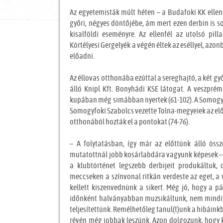
Az egyetemisták múlt héten – a Budafoki KK ellen
győri, négyes döntőjébe, ám mert ezen derbin is s
kisalföldi eseményre. Az ellenfél az utolsó pil
Körtélyesi Gergelyék a végén éltek az eséllyel, azo
előadni.
Az éllovas otthonába ezúttal a sereghajtó, a két g
álló Knipl Kft. Bonyhádi KSE látogat. A veszprém
kupában még simábban nyertek (61-102). A Somogyf
Somogyfoki Szabolcs vezette Tolna-megyeiek az el
otthonából hozták el a pontokat (74-76).
– A folytatásban, így már az előttünk álló ös
mutatottnál jobb kosárlabdára vagyunk képesek 
a klubtörténet legszebb derbijeit produkáltuk,
meccseken a színvonal ritkán verdeste az eget, a
kellett kiszenvednünk a sikert. Még jó, hogy a 
időnként halványabban muzsikáltunk, nem mindig
teljesítettünk. Remélhetőleg tanul(t)unk a hibáink
révén még jobbak leszünk. Azon dolgozunk, hogy