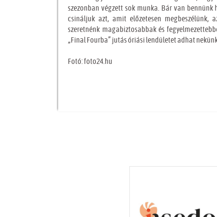
szezonban végzett sok munka. Bár van bennünk h
csináljuk azt, amit előzetesen megbeszélünk, a
szeretnénk magabiztosabbak és fegyelmezettebbek 
„Final Fourba” jutás óriási lendületet adhat nekünk
Fotó: foto24.hu