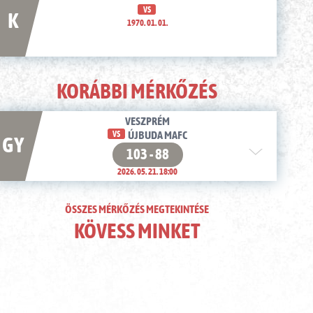
VS
K
1970. 01. 01.
KORÁBBI MÉRKŐZÉS
VESZPRÉM
VS
ÚJBUDA MAFC
GY
103 - 88
2026. 05. 21. 18:00
ÖSSZES MÉRKŐZÉS MEGTEKINTÉSE
KÖVESS MINKET