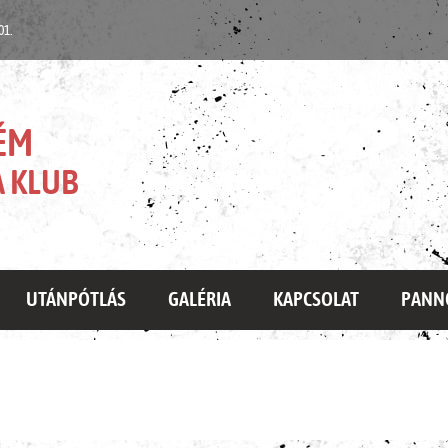
 01.
ÉM
 KLUB
UTÁNPÓTLÁS
GALÉRIA
KAPCSOLAT
PANN