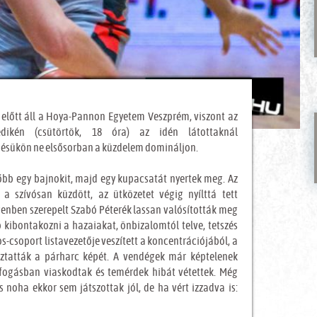
előtt áll a Hoya-Pannon Egyetem Veszprém, viszont az
edikén (csütörtök, 18 óra) az idén látottaknál
pésükön ne elsősorban a küzdelem domináljon.
lőbb egy bajnokit, majd egy kupacsatát nyertek meg. Az
a szívósan küzdött, az ütközetet végig nyílttá tett
egenben szerepelt Szabó Péterék lassan valósították meg
 kibontakozni a hazaiakat, önbizalomtól telve, tetszés
os-csoport listavezetője veszített a koncentrációjából, a
ztatták a párharc képét. A vendégek már képtelenek
elfogásban viaskodtak és temérdek hibát vétettek. Még
és noha ekkor sem játszottak jól, de ha vért izzadva is: