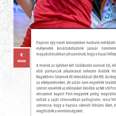
Papíron egy ismét könnyebben hozható mérkőzés 
esélyesebb kosárlabdázóink január tizenhet
magabiztosabban játszanának, hogy a hazai fellé
vissza
A mieink az újévben két találkozón vannak túl, e
első párharcuk alkalmával nehezen őrölték fel 
Nagykőrösi Sólymok KE ellenállását (84-89). Az id
az elképzeléseiket, de aztán nem engedték tovább
szerint növelték az előnyüket. Később az NB I/B Pir
vérszemet kapott Pest-megyeiek pedig megválto
voltak a saját ritmusukban pattogtatni, rossz f
szerencse, hogy a hajrára sikerült felrázni őket, 
megőrizték a veretlenségüket.