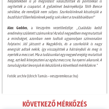
helyzetekben is jó megoldást választottak és pontokkal is
segítették a csapatot. A győzelmet beárnyékolja Tóth Bence
sérülése, de reméljük nem súlyos. Szurkolóinknak köszönjük a
buzdítást! Ellenfelünknek pedig sok sikert a továbbiakban!"
Alex Geddes
, a Veszprém vezetőedzője:
,,Csalódás keltő
eredmény született számunkra! Az első negyedben megmutattuk
a minőséget, azonban nem tudtuk ugyanolyan színvonalon
folytatni. Jól játszott a Nagykőrös, és a szurkolóik is nagy
energiát adtak nekik, így visszajöttek a hátrányból és meg is
nyerték a meccset. Ma a tudásunkat egy negyed erejéig mutattuk
meg, ezt kell kiterjeszteni az egész meccsre, ha nyerni akarunk. A
tanulságokat levonjuk és készülünk a következő mérkőzésre."
Fotók: archív (Ulrich Tamás – veszpremkosar.hu)
KÖVETKEZŐ MÉRKŐZÉS