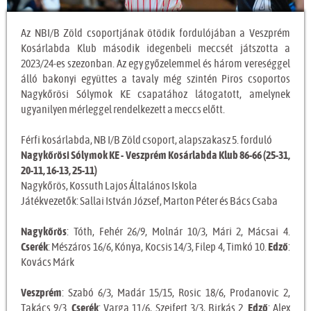
Az NBI/B Zöld csoportjának ötödik fordulójában a Veszprém
Kosárlabda Klub második idegenbeli meccsét játszotta a
2023/24-es szezonban. Az egy győzelemmel és három vereséggel
álló bakonyi együttes a tavaly még szintén Piros csoportos
Nagykőrösi Sólymok KE csapatához látogatott, amelynek
ugyanilyen mérleggel rendelkezett a meccs előtt.
Férfi kosárlabda, NB I/B Zöld csoport, alapszakasz 5. forduló
Nagykőrösi Sólymok KE - Veszprém Kosárlabda Klub 86-66 (25-31,
20-11, 16-13, 25-11)
Nagykőrös, Kossuth Lajos Általános Iskola
Játékvezetők: Sallai István József, Marton Péter és Bács Csaba
Nagykőrös
: Tóth, Fehér 26/9, Molnár 10/3, Mári 2, Mácsai 4.
Cserék
: Mészáros 16/6, Kónya, Kocsis 14/3, Filep 4, Timkó 10.
Edző
:
Kovács Márk
Veszprém
: Szabó 6/3, Madár 15/15, Rosic 18/6, Prodanovic 2,
Takács 9/3.
Cserék
: Varga 11/6, Szeifert 3/3, Birkás 2.
Edző
: Alex