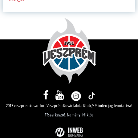
2013 veszpremkosar.hu - Veszprém Kosárlabda Klub // Minden jog fenntartva!
F?szerkesztő: Naményi Miklós