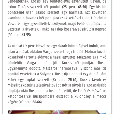
vendégeknek. Kocsis egy büntetőjével egyenlített ugyan, de
ekkor Takács szerzett két pontot (25. perc:
48-50
). Egy kisebb
pontcsend után Szabó szerzett egy hármast. Ezt követően
azonban a hazaiak hét pontjára csak kettővel tudott felelni a
Veszprém, így egyenlítettek a Sólymok, majd Fehér duplájával a
vezetést is átvették. Timkó és Filep kosaraival zárult a negyed
(30. perc:
61-55
).
Az utolsó tíz perc Mészáros egy darab büntetőjével indult, ami
után a másik oldalon Varga szerzett egy triplát. Molnár közeli
kosarával tartotta előnyét a hazai együttes. Mészáros és Timkó
büntetőire Varga duplája jött, Kocsis két pontjára Rosic
ugyanennyit dobott, Mészáros hármasával viszont már tíz
ponttal vezetettek a Sólymok. Rosic újra dobott egy duplát, ám
Fehér egy triplát szerzett (35. perc:
75-64
). Kocsis távoli és
Mészáros közeli találatával tovább nőtt a távolság. Kocsis újabb
duplája után Rosic dobta be a büntetőit, de Fehér és Mászáros
kétpontosaival húszpontosra duzzadt a különbség a meccs
végére (40. perc:
86-66
).