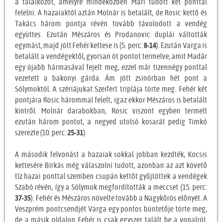
a találkozót, amelyre mindeközben Mári tudott két ponttal
felelni. A hazaiaktól aztán Molnár is betalált, de Rosic kettő és
Takács három pontja révén tovább távolodott a vendég
együttes. Ezután Mészáros és Prodanovic duplái váltották
egymást, majd jött Fehér kettese is (5. perc:
8-14
). Ezután Varga is
betalált a vendégektől, gyorsan öt pontot termelve, amit Madár
egy újabb hármasával fejelt meg, ezzel már tizennégy ponttal
vezetett a bakonyi gárda. Ám jött zsinórban hét pont a
Sólymoktól. A szériájukat Szeifert triplája törte meg. Fehér két
pontjára Rosic hárommal felelt, igaz ekkor Mészáros is betalált
kintről. Molnár darabokban, Rosic viszont egyben termelt
ezután három pontot, a negyed utolsó kosarát pedig Timkó
szerezte (10. perc:
25-31
).
A második felvonást a hazaiak sokkal jobban kezdték, Kocsis
kettesére Birkás még válaszolni tudott, azonban az azt követő
tíz hazai ponttal szemben csupán kettőt gyűjtöttek a vendégek
Szabó révén, így a Sólymok megfordították a meccset (15. perc:
37-35
). Fehér és Mészáros növelte tovább a Nagykőrös előnyét. A
Veszprém pontcsendjét Varga egy pontos büntetője törte meg,
de a másik oldalon Fehér is csak egyszer talált be a vonalról.