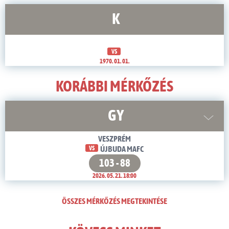
K
VS
1970. 01. 01.
KORÁBBI MÉRKŐZÉS
GY
VESZPRÉM
VS
ÚJBUDA MAFC
103 - 88
2026. 05. 21. 18:00
ÖSSZES MÉRKŐZÉS MEGTEKINTÉSE