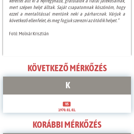
kerettel állt ki a Nyíregyháza, gratulálok a fiatal játékosainak,
mert szépen helyt álltak. Saját csapatomnak köszönöm, hogy
ezzel a mentalitással mentünk neki a párharcnak. Várjuk a
következő ellenfelet, és meg fogjuk szerezni az ötödik helyet.”
Fotó: Molnár Krisztián
KÖVETKEZŐ MÉRKŐZÉS
K
VS
1970. 01. 01.
KORÁBBI MÉRKŐZÉS