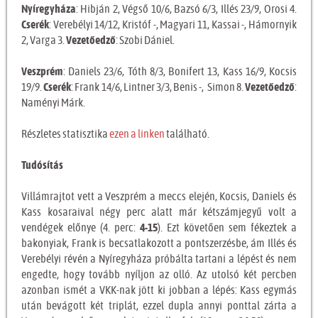
Nyíregyháza
: Hibján 2, Végső 10/6, Bazsó 6/3, Illés 23/9, Orosi 4.
Cserék
: Verebélyi 14/12, Kristóf -, Magyari 11, Kassai -, Hámornyik
2, Varga 3.
Vezetőedző
: Szobi Dániel.
Veszprém
: Daniels 23/6, Tóth 8/3, Bonifert 13, Kass 16/9, Kocsis
19/9.
Cserék
: Frank 14/6, Lintner 3/3, Benis -, Simon 8.
Vezetőedző
:
Naményi Márk.
Részletes statisztika
ezen a linken
található.
Tudósítás
Villámrajtot vett a Veszprém a meccs elején, Kocsis, Daniels és
Kass kosaraival négy perc alatt már kétszámjegyű volt a
vendégek előnye (4. perc:
4-15
). Ezt követően sem fékeztek a
bakonyiak, Frank is becsatlakozott a pontszerzésbe, ám Illés és
Verebélyi révén a Nyíregyháza próbálta tartani a lépést és nem
engedte, hogy tovább nyíljon az olló. Az utolsó két percben
azonban ismét a VKK-nak jött ki jobban a lépés: Kass egymás
után bevágott két triplát, ezzel dupla annyi ponttal zárta a