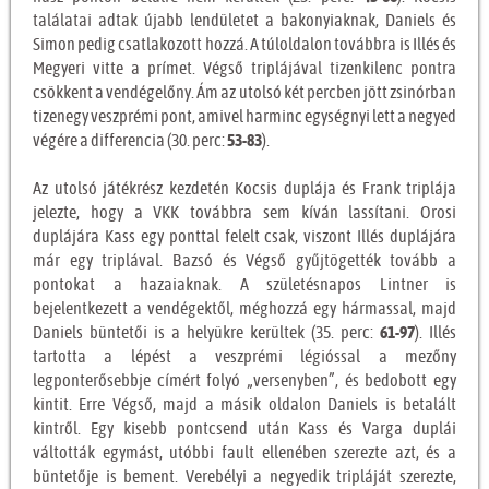
találatai adtak újabb lendületet a bakonyiaknak, Daniels és
Simon pedig csatlakozott hozzá. A túloldalon továbbra is Illés és
Megyeri vitte a prímet. Végső triplájával tizenkilenc pontra
csökkent a vendégelőny. Ám az utolsó két percben jött zsinórban
tizenegy veszprémi pont, amivel harminc egységnyi lett a negyed
végére a differencia (30. perc:
53-83
).
Az utolsó játékrész kezdetén Kocsis duplája és Frank triplája
jelezte, hogy a VKK továbbra sem kíván lassítani. Orosi
duplájára Kass egy ponttal felelt csak, viszont Illés duplájára
már egy triplával. Bazsó és Végső gyűjtögették tovább a
pontokat a hazaiaknak. A születésnapos Lintner is
bejelentkezett a vendégektől, méghozzá egy hármassal, majd
Daniels büntetői is a helyükre kerültek (35. perc:
61-97
). Illés
tartotta a lépést a veszprémi légióssal a mezőny
legponterősebbje címért folyó „versenyben”, és bedobott egy
kintit. Erre Végső, majd a másik oldalon Daniels is betalált
kintről. Egy kisebb pontcsend után Kass és Varga duplái
váltották egymást, utóbbi fault ellenében szerezte azt, és a
büntetője is bement. Verebélyi a negyedik tripláját szerezte,