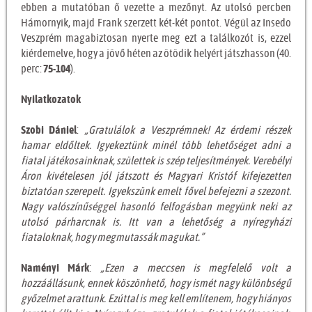
ebben a mutatóban ő vezette a mezőnyt. Az utolsó percben
Hámornyik, majd Frank szerzett két-két pontot. Végül az Insedo
Veszprém magabiztosan nyerte meg ezt a találkozót is, ezzel
kiérdemelve, hogy a jövő héten az ötödik helyért játszhasson (40.
perc:
75-104
).
Nyilatkozatok
Szobi Dániel
:
„Gratulálok a Veszprémnek! Az érdemi részek
hamar eldőltek. Igyekeztünk minél több lehetőséget adni a
fiatal játékosainknak, születtek is szép teljesítmények. Verebélyi
Áron kivételesen jól játszott és Magyari Kristóf kifejezetten
biztatóan szerepelt. Igyekszünk emelt fővel befejezni a szezont.
Nagy valószínűséggel hasonló felfogásban megyünk neki az
utolsó párharcnak is. Itt van a lehetőség a nyíregyházi
fiataloknak, hogy megmutassák magukat.”
Naményi Márk
:
„Ezen a meccsen is megfelelő volt a
hozzáállásunk, ennek köszönhető, hogy ismét nagy különbségű
győzelmet arattunk. Ezúttal is meg kell említenem, hogy hiányos