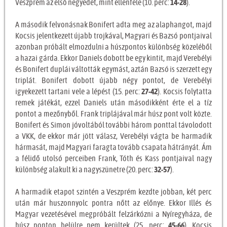
Veszprém az első negyedet, mint ellenfele (10. perc:
14-28
).
A második felvonásnak Bonifert adta meg az alaphangot, majd
Kocsis jelentkezett újabb trojkával, Magyari és Bazsó pontjaival
azonban próbált elmozdulni a húszpontos különbség közeléből
a hazai gárda. Ekkor Daniels dobott be egy kintit, majd Verebélyi
és Bonifert duplái váltották egymást, aztán Bazsó is szerzett egy
triplát. Bonifert dobott újabb négy pontot, de Verebélyi
igyekezett tartani vele a lépést (15. perc:
27-42
). Kocsis folytatta
remek játékát, ezzel Daniels után másodikként érte el a tíz
pontot a mezőnyből. Frank triplájával már húsz pont volt közte.
Bonifert és Simon jóvoltából további három ponttal távolodott
a VKK, de ekkor már jött válasz, Verebélyi vágta be harmadik
hármasát, majd Magyari faragta tovább csapata hátrányát. Ám
a félidő utolsó perceiben Frank, Tóth és Kass pontjaival nagy
különbség alakult ki a nagyszünetre (20. perc:
32-57
).
A harmadik etapot szintén a Veszprém kezdte jobban, két perc
után már huszonnyolc pontra nőtt az előnye. Ekkor Illés és
Magyar vezetésével megpróbált felzárkózni a Nyíregyháza, de
húsz ponton belülre nem kerültek (25. perc:
45-66
). Kocsis