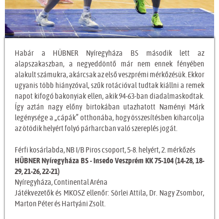
Habár a HÜBNER Nyíregyháza BS második lett az
alapszakaszban, a negyeddöntő már nem ennek fényében
alakult számukra, akárcsak az első veszprémi mérkőzésük. Ekkor
ugyanis több hiányzóval, szűk rotációval tudtak kiállni a remek
napot kifogó bakonyiak ellen, akik 94-63-ban diadalmaskodtak.
Így aztán nagy előny birtokában utazhatott Naményi Márk
legénysége a „cápák” otthonába, hogy összesítésben kiharcolja
az ötödik helyért folyó párharcban való szereplés jogát.
Férfi kosárlabda, NB I/B Piros csoport, 5-8. helyért, 2. mérkőzés
HÜBNER Nyíregyháza BS - Insedo Veszprém KK 75-104 (14-28, 18-
29, 21-26, 22-21)
Nyíregyháza, Continental Aréna
Játékvezetők és MKOSZ ellenőr: Sörlei Attila, Dr. Nagy Zsombor,
Marton Péter és Hartyáni Zsolt.