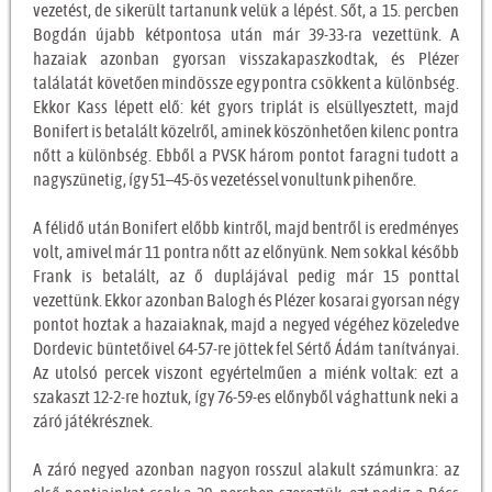
vezetést, de sikerült tartanunk velük a lépést. Sőt, a 15. percben
Bogdán újabb kétpontosa után már 39-33-ra vezettünk. A
hazaiak azonban gyorsan visszakapaszkodtak, és Plézer
találatát követően mindössze egy pontra csökkent a különbség.
Ekkor Kass lépett elő: két gyors triplát is elsüllyesztett, majd
Bonifert is betalált közelről, aminek köszönhetően kilenc pontra
nőtt a különbség. Ebből a PVSK három pontot faragni tudott a
nagyszünetig, így 51–45-ös vezetéssel vonultunk pihenőre.
A félidő után Bonifert előbb kintről, majd bentről is eredményes
volt, amivel már 11 pontra nőtt az előnyünk. Nem sokkal később
Frank is betalált, az ő duplájával pedig már 15 ponttal
vezettünk. Ekkor azonban Balogh és Plézer kosarai gyorsan négy
pontot hoztak a hazaiaknak, majd a negyed végéhez közeledve
Dordevic büntetőivel 64-57-re jöttek fel Sértő Ádám tanítványai.
Az utolsó percek viszont egyértelműen a miénk voltak: ezt a
szakaszt 12-2-re hoztuk, így 76-59-es előnyből vághattunk neki a
záró játékrésznek.
A záró negyed azonban nagyon rosszul alakult számunkra: az