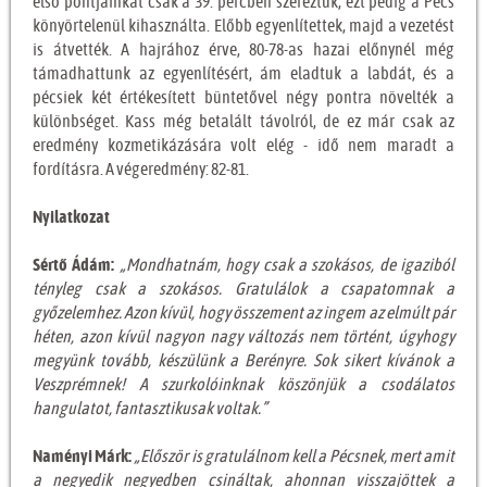
első pontjainkat csak a 39. percben szereztük, ezt pedig a Pécs
könyörtelenül kihasználta. Előbb egyenlítettek, majd a vezetést
is átvették. A hajrához érve, 80-78-as hazai előnynél még
támadhattunk az egyenlítésért, ám eladtuk a labdát, és a
pécsiek két értékesített büntetővel négy pontra növelték a
különbséget. Kass még betalált távolról, de ez már csak az
eredmény kozmetikázására volt elég - idő nem maradt a
fordításra. A végeredmény: 82-81.
Nyilatkozat
Sértő Ádám:
„Mondhatnám, hogy csak a szokásos, de igaziból
tényleg csak a szokásos. Gratulálok a csapatomnak a
győzelemhez. Azon kívül, hogy összement az ingem az elmúlt pár
héten, azon kívül nagyon nagy változás nem történt, úgyhogy
megyünk tovább, készülünk a Berényre. Sok sikert kívánok a
Veszprémnek! A szurkolóinknak köszönjük a csodálatos
hangulatot, fantasztikusak voltak.”
Naményi Márk:
„Először is gratulálnom kell a Pécsnek, mert amit
a negyedik negyedben csináltak, ahonnan visszajöttek a