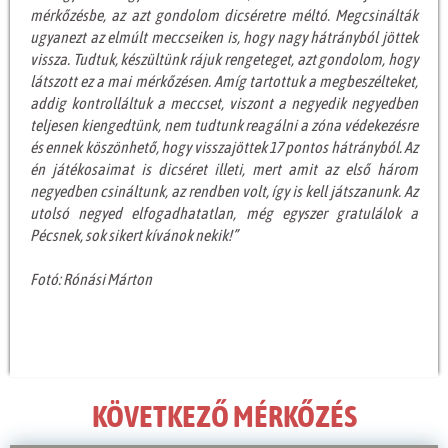
mérkőzésbe, az azt gondolom dicséretre méltó. Megcsinálták
ugyanezt az elmúlt meccseiken is, hogy nagy hátrányból jöttek
vissza. Tudtuk, készültünk rájuk rengeteget, azt gondolom, hogy
látszott ez a mai mérkőzésen. Amíg tartottuk a megbeszélteket,
addig kontrolláltuk a meccset, viszont a negyedik negyedben
teljesen kiengedtünk, nem tudtunk reagálni a zóna védekezésre
és ennek köszönhető, hogy visszajöttek 17 pontos hátrányból. Az
én játékosaimat is dicséret illeti, mert amit az első három
negyedben csináltunk, az rendben volt, így is kell játszanunk. Az
utolsó negyed elfogadhatatlan, még egyszer gratulálok a
Pécsnek, sok sikert kívánok nekik!”
Fotó: Rónási Márton
KÖVETKEZŐ MÉRKŐZÉS