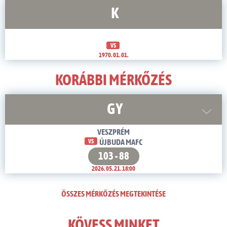
K
VS
1970. 01. 01.
KORÁBBI MÉRKŐZÉS
GY
VESZPRÉM
VS
ÚJBUDA MAFC
103 - 88
2026. 05. 21. 18:00
ÖSSZES MÉRKŐZÉS MEGTEKINTÉSE
KÖVESS MINKET