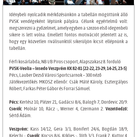
Idénybeli nyolcadik mérkőzésünkön a tabellán mögöttünk álló
PVSK vendégeként léptünk pályára. Célunk egyértelmű volt:
megszerezni a győzelmet, amely egyben a szezon első idegenbeli
sikere is lett volna. Emellett fontos motivációt jelentett az is,
hogy egy közvetlen riválisunktól sikerüljön kicsit ellépnünk a
tabellán.
Férfi kosárlabda, NB I/B Piros csoport, Alapszakasz 8. forduló
PVSK-Veolia – Insedo Veszprém KK 82-81 (22-22, 23-29, 14-25, 23-5)
Pécs, Lauber Dezső Városi Sportcsarnok – 300 néző
Játékvezetőkés MKOSZ ellenőr: Csák Máté Károly, Esztergályos
Róbert, Farkas Péter Gábor és Forrai Sámuel.
Pécs:
Kertész 10, Plézer 21, Gadácsi 8/6, Balogh 7, Dordevic 20/9.
Cserék:
Molnár 10, Rácz -, Werner 4, Czermann 2.
Vezetőedző:
Sértő Ádám.
Veszprém:
Kass 14/12, Gera 3/3, Bonifert 24/6, Bogdán 18/9,
Kelechi -.
Cserék:
Kocsis 8/6, Krkljes -, Tóth 3/3, Frank 7, Kuttor 4.