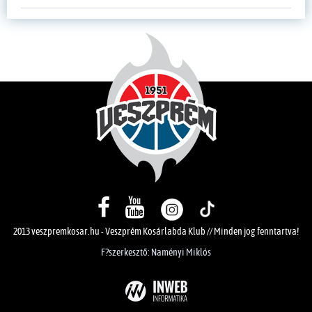
2013 veszpremkosar.hu - Veszprém Kosárlabda Klub // Minden jog fenntartva!
F?szerkesztő: Naményi Miklós