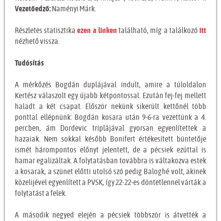
Vezetőedző:
Naményi Márk.
Részletes statisztika
ezen a linken
található, míg a találkozó
itt
nézhető vissza.
Tudósítás
A mérkőzés Bogdán duplájával indult, amire a túloldalon
Kertész válaszolt egy újabb kétpontossal. Ezután fej-fej mellett
haladt a két csapat. Először nekünk sikerült kettőnél több
ponttal ellépnünk: Bogdán kosara után 9-6-ra vezettünk a 4.
percben, ám Dordevic triplájával gyorsan egyenlítettek a
hazaiak. Nem sokkal később Bonifert értékesített büntetője
ismét hárompontos előnyt jelentett, de a pécsiek ezúttal is
hamar egalizáltak. A folytatásban továbbra is váltakozva estek
a kosarak, a szünet előtti utolsó szó pedig Baloghé volt, akinek
közelijével egyenlített a PVSK, így 22-22-es döntetlennel várták a
folytatást a felek.
A második negyed elején a pécsiek többször is átvették a