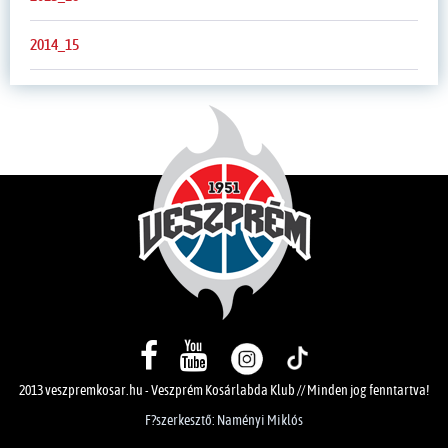
2014_15
2013 veszpremkosar.hu - Veszprém Kosárlabda Klub // Minden jog fenntartva!
F?szerkesztő: Naményi Miklós