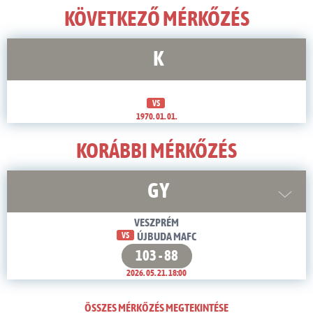
KÖVETKEZŐ MÉRKŐZÉS
K
VS
1970. 01. 01.
KORÁBBI MÉRKŐZÉS
GY
VESZPRÉM
VS
ÚJBUDA MAFC
103 - 88
2026. 05. 21. 18:00
ÖSSZES MÉRKŐZÉS MEGTEKINTÉSE