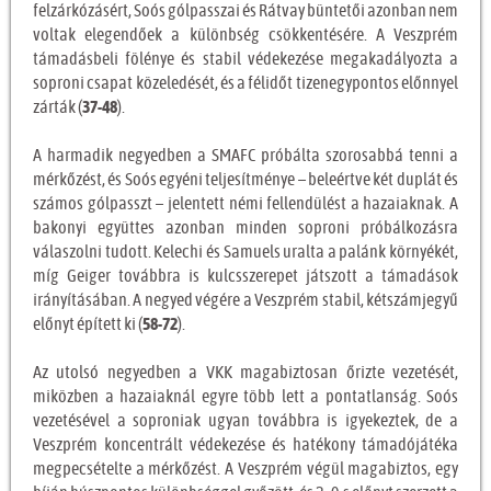
felzárkózásért, Soós gólpasszai és Rátvay büntetői azonban nem
voltak elegendőek a különbség csökkentésére. A Veszprém
támadásbeli fölénye és stabil védekezése megakadályozta a
soproni csapat közeledését, és a félidőt tizenegypontos előnnyel
zárták (
37-48
).
A harmadik negyedben a SMAFC próbálta szorosabbá tenni a
mérkőzést, és Soós egyéni teljesítménye – beleértve két duplát és
számos gólpasszt – jelentett némi fellendülést a hazaiaknak. A
bakonyi együttes azonban minden soproni próbálkozásra
válaszolni tudott. Kelechi és Samuels uralta a palánk környékét,
míg Geiger továbbra is kulcsszerepet játszott a támadások
irányításában. A negyed végére a Veszprém stabil, kétszámjegyű
előnyt épített ki (
58-72
).
Az utolsó negyedben a VKK magabiztosan őrizte vezetését,
miközben a hazaiaknál egyre több lett a pontatlanság. Soós
vezetésével a soproniak ugyan továbbra is igyekeztek, de a
Veszprém koncentrált védekezése és hatékony támadójátéka
megpecsételte a mérkőzést. A Veszprém végül magabiztos, egy