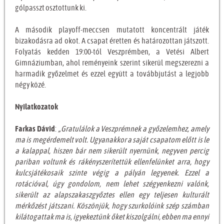
gólpasszt osztottunk ki.
A második playoff-meccsen mutatott koncentrált játék
bizakodásra ad okot. A csapat éretten és határozottan játszott.
Folyatás kedden 19:00-tól Veszprémben, a Vetési Albert
Gimnáziumban, ahol reményeink szerint sikerül megszerezni a
harmadik győzelmet és ezzel együtt a továbbjutást a legjobb
négy közé.
Nyilatkozatok
Farkas Dávid
:
„Gratulálok a Veszprémnek a győzelemhez, amely
ma is megérdemelt volt. Ugyanakkor a saját csapatom előtt is le
a kalappal, hiszen bár nem sikerült nyernünk, negyven percig
pariban voltunk és rákényszerítettük ellenfelünket arra, hogy
kulcsjátékosaik szinte végig a pályán legyenek. Ezzel a
rotációval, úgy gondolom, nem lehet szégyenkezni valónk,
sikerült az alapszakaszgyőztes ellen egy teljesen kulturált
mérkőzést játszani. Köszönjük, hogy szurkolóink szép számban
kilátogattak ma is, igyekeztünk őket kiszolgálni, ebben ma ennyi