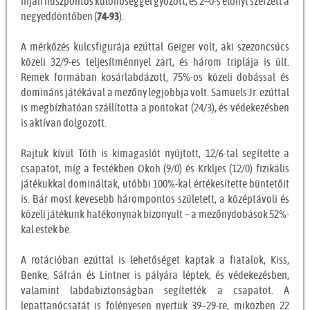
híján húszpontos különbséggel győzött, és 2–0-s előnyt szerzett a
negyeddöntőben (
74-93
).
A mérkőzés kulcsfigurája ezúttal Geiger volt, aki szezoncsúcs
közeli 32/9-es teljesítménnyel zárt, és három triplája is ült.
Remek formában kosárlabdázott, 75%-os közeli dobással és
domináns játékával a mezőny legjobbja volt. Samuels Jr. ezúttal
is megbízhatóan szállította a pontokat (24/3), és védekezésben
is aktívan dolgozott.
Rajtuk kívül Tóth is kimagaslót nyújtott, 12/6-tal segítette a
csapatot, míg a festékben Okoh (9/0) és Krkljes (12/0) fizikális
játékukkal domináltak, utóbbi 100%-kal értékesítette büntetőit
is. Bár most kevesebb hárompontos született, a középtávoli és
közeli játékunk hatékonynak bizonyult – a mezőnydobások 52%-
kal estek be.
A rotációban ezúttal is lehetőséget kaptak a fiatalok, Kiss,
Benke, Sáfrán és Lintner is pályára léptek, és védekezésben,
valamint labdabiztonságban segítették a csapatot. A
lepattanócsatát is fölényesen nyertük 39–29-re, miközben 22