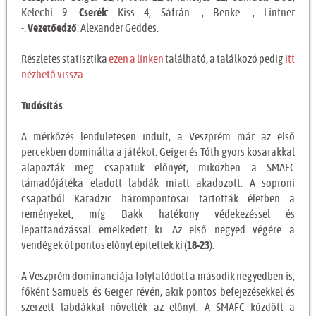
Kelechi 9.
Cserék
: Kiss 4, Sáfrán -, Benke -, Lintner
-.
Vezetőedző
: Alexander Geddes.
Részletes statisztika
ezen a linken
található, a találkozó pedig
itt
nézhető vissza
.
Tudósítás
A mérkőzés lendületesen indult, a Veszprém már az első
percekben dominálta a játékot. Geiger és Tóth gyors kosarakkal
alapozták meg csapatuk előnyét, miközben a SMAFC
támadójátéka eladott labdák miatt akadozott. A soproni
csapatból Karadzic hárompontosai tartották életben a
reményeket, míg Bakk hatékony védekezéssel és
lepattanózással emelkedett ki. Az első negyed végére a
vendégek öt pontos előnyt építettek ki (
18-23
).
A Veszprém dominanciája folytatódott a második negyedben is,
főként Samuels és Geiger révén, akik pontos befejezésekkel és
szerzett labdákkal növelték az előnyt. A SMAFC küzdött a