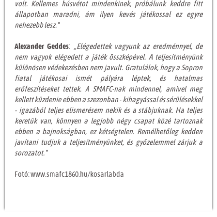
volt. Kellemes húsvétot mindenkinek, próbálunk keddre fitt
állapotban maradni, ám ilyen kevés játékossal ez egyre
nehezebb lesz."
Alexander Geddes
:
„Elégedettek vagyunk az eredménnyel, de
nem vagyok elégedett a játék összképével. A teljesítményünk
különösen védekezésben nem javult. Gratulálok, hogy a Sopron
fiatal játékosai ismét pályára léptek, és hatalmas
erőfeszítéseket tettek. A SMAFC-nak mindennel, amivel meg
kellett küzdenie ebben a szezonban - kihagyással és sérülésekkel
- igazából teljes elismerésem nekik és a stábjuknak. Ha teljes
keretük van, könnyen a legjobb négy csapat közé tartoznak
ebben a bajnokságban, ez kétségtelen. Remélhetőleg kedden
javítani tudjuk a teljesítményünket, és győzelemmel zárjuk a
sorozatot."
Fotó: www.smafc1860.hu/kosarlabda