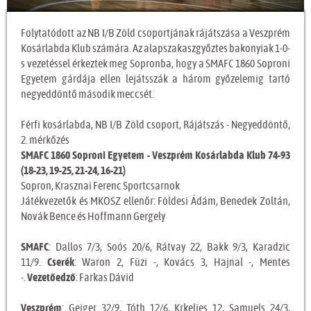
Folytatódott az NB I/B Zöld csoportjának rájátszása a Veszprém
Kosárlabda Klub számára. Az alapszakaszgyőztes bakonyiak 1-0-
s vezetéssel érkeztek meg Sopronba, hogy a SMAFC 1860 Soproni
Egyetem gárdája ellen lejátsszák a három győzelemig tartó
negyeddöntő második meccsét.
Férfi kosárlabda, NB I/B Zöld csoport, Rájátszás - Negyeddöntő,
2. mérkőzés
SMAFC 1860 Soproni Egyetem - Veszprém Kosárlabda Klub 74-93
(18-23, 19-25, 21-24, 16-21)
Sopron, Krasznai Ferenc Sportcsarnok
Játékvezetők és MKOSZ ellenőr: Földesi Ádám, Benedek Zoltán,
Novák Bence és Hoffmann Gergely
SMAFC
: Dallos 7/3, Soós 20/6, Rátvay 22, Bakk 9/3, Karadzic
11/9.
Cserék
: Waron 2, Füzi -, Kovács 3, Hajnal -, Mentes
-.
Vezetőedző
: Farkas Dávid
Veszprém
: Geiger 32/9, Tóth 12/6, Krkeljes 12, Samuels 24/3,