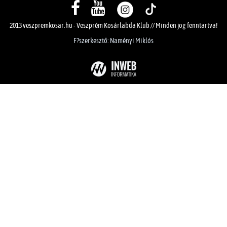
2013 veszpremkosar.hu - Veszprém Kosárlabda Klub // Minden jog fenntartva!
F?szerkesztő: Naményi Miklós