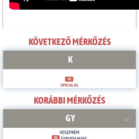
KÖVETKEZŐ MÉRKŐZÉS
K
VS
1970. 01. 01.
KORÁBBI MÉRKŐZÉS
GY
VESZPRÉM
VS
ÚJBUDA MAFC