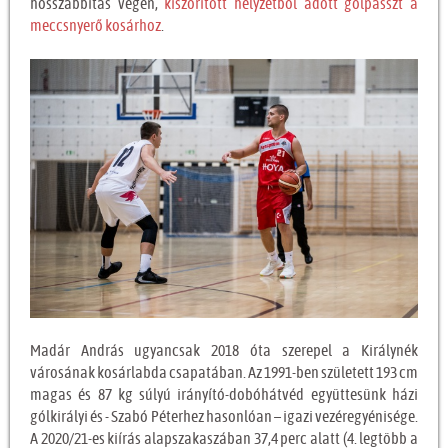
hosszabbítás végén,
kiszorított helyzetből adott gólpasszt a
meccsnyerő kosárhoz
.
Madár András ugyancsak 2018 óta szerepel a Királynék
városának kosárlabda csapatában. Az 1991-ben született 193 cm
magas és 87 kg súlyú irányító-dobóhátvéd együttesünk házi
gólkirályi és - Szabó Péterhez hasonlóan – igazi vezéregyénisége.
A 2020/21-es kiírás alapszakaszában 37,4 perc alatt (4. legtöbb a