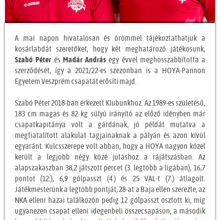
A mai napon hivatalosan és örömmel tájékoztathatjuk a
kosárlabdát szeretőket, hogy két meghatározó játékosunk,
Szabó Péter
és
Madár András
egy évvel meghosszabbította a
szerződését, így a 2021/22-es szezonban is a HOYA-Pannon
Egyetem Veszprém csapatát erősíti majd.
Szabó Péter 2018-ban érkezett Klubunkhoz. Az 1989-es születésű,
183 cm magas és 82 kg súlyú irányító az előző idényben már
csapatkapitánya volt a gárdának, jó példát mutatva a
megfiatalított alakulat tagjainaknak a pályán és azon kívül
egyaránt. Kulcsszerepe volt abban, hogy a HOYA nagyon közel
került a legjobb négy közé jutáshoz a rájátszásban. Az
alapszakaszban 38,2 játszott percet (3. legtöbb a ligában), 16,7
pontot (12.), 6,9 gólpasszt (4.) és 25 VAL-t (7.) átlagolt.
Játékmesterünk a legtöbb pontját, 28-at a Baja ellen szerezte, az
NKA elleni hazai találkozón pedig 12 gólpasszt osztott ki, míg
ugyanezen csapat elleni idegenbeli összecsapáson, a második