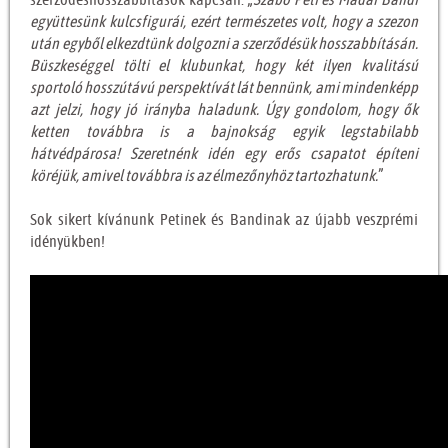
együttesünk kulcsfigurái, ezért természetes volt, hogy a szezon
után egyből elkezdtünk dolgozni a szerződésük hosszabbításán.
Büszkeséggel tölti el klubunkat, hogy két ilyen kvalitású
sportoló hosszútávú perspektívát lát bennünk, ami mindenképp
azt jelzi, hogy jó irányba haladunk. Úgy gondolom, hogy ők
ketten továbbra is a bajnokság egyik legstabilabb
hátvédpárosa! Szeretnénk idén egy erős csapatot építeni
köréjük, amivel továbbra is az élmezőnyhöz tartozhatunk.
”
Sok sikert kívánunk Petinek és Bandinak az újabb veszprémi
idényükben!