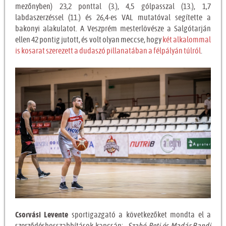
mezőnyben) 23,2 ponttal (3.), 4,5 gólpasszal (13.), 1,7
labdaszerzéssel (11.) és 26,4-es VAL mutatóval segítette a
bakonyi alakulatot. A Veszprém mesterlövésze a Salgótarján
ellen 42 pontig jutott, és volt olyan meccse, hogy
két alkalommal
is kosarat szerezett a dudaszó pillanatában a félpályán túlról
.
Csorvási Levente
sportigazgató a következőket mondta el a
szerződéshosszabbítások kapcsán: „
Szabó Peti és Madár Bandi