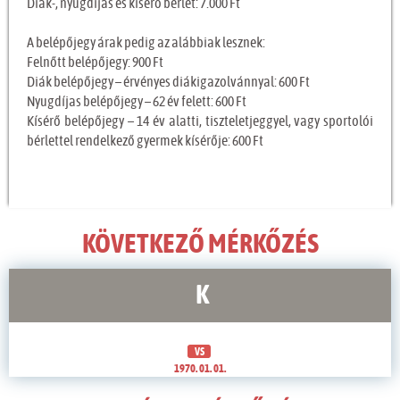
Diák-, nyugdíjas és kísérő bérlet: 7.000 Ft
A belépőjegy árak pedig az alábbiak lesznek:
Felnőtt belépőjegy: 900 Ft
Diák belépőjegy – érvényes diákigazolvánnyal: 600 Ft
Nyugdíjas belépőjegy – 62 év felett: 600 Ft
Kísérő belépőjegy – 14 év alatti, tiszteletjeggyel, vagy sportolói
bérlettel rendelkező gyermek kísérője: 600 Ft
KÖVETKEZŐ MÉRKŐZÉS
K
VS
1970. 01. 01.