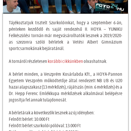
Tájékoztatjuk tisztelt Szurkolóinkat, hogy a szeptember 6-án,
pénteken kezdődő és saját rendezésű II. HOYA – YUNIKU
Felkészülési tornán már megvásárolhatók lesznek a 2019/2020-
as szezonra szóló bérletek a Vetési Albert Gimnázium
sportcsarnokának bejáratánál.
A tornáról részletesen
korábbi cikkünkben
olvashatnak.
A bérlet minden, a Veszprém Kosárlabda Kft., a HOYA-Pannon
Egyetem Veszprém működtetője által rendezett NB I/B és U20
hazai alapszakasz (13 mérkőzés), rájátszás (min. 6 mérkőzés) és a
Dr. Hepp Ferenc Emlékkupa mérkőzések alkalmával belépésre
jogosítja fel annak tulajdonosát.
A bérletárak a következők lesznek az új idényben:
Felnőtt bérlet: 10.000 Ft
Felnőtt bérlet szurkolói pólóval: 13.000 Ft