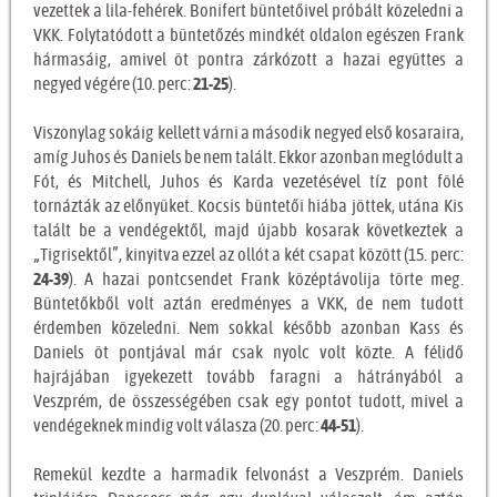
vezettek a lila-fehérek. Bonifert büntetőivel próbált közeledni a
VKK. Folytatódott a büntetőzés mindkét oldalon egészen Frank
hármasáig, amivel öt pontra zárkózott a hazai együttes a
negyed végére (10. perc:
21-25
).
Viszonylag sokáig kellett várni a második negyed első kosaraira,
amíg Juhos és Daniels be nem talált. Ekkor azonban meglódult a
Fót, és Mitchell, Juhos és Karda vezetésével tíz pont fölé
tornázták az előnyüket. Kocsis büntetői hiába jöttek, utána Kis
talált be a vendégektől, majd újabb kosarak következtek a
„Tigrisektől”, kinyitva ezzel az ollót a két csapat között (15. perc:
24-39
). A hazai pontcsendet Frank középtávolija törte meg.
Büntetőkből volt aztán eredményes a VKK, de nem tudott
érdemben közeledni. Nem sokkal később azonban Kass és
Daniels öt pontjával már csak nyolc volt közte. A félidő
hajrájában igyekezett tovább faragni a hátrányából a
Veszprém, de összességében csak egy pontot tudott, mivel a
vendégeknek mindig volt válasza (20. perc:
44-51
).
Remekül kezdte a harmadik felvonást a Veszprém. Daniels