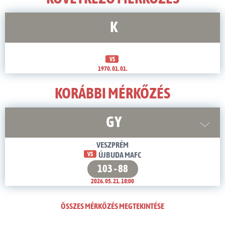
K
VS
1970. 01. 01.
KORÁBBI MÉRKŐZÉS
GY
VESZPRÉM
VS
ÚJBUDA MAFC
103 - 88
2026. 05. 21. 18:00
ÖSSZES MÉRKŐZÉS MEGTEKINTÉSE