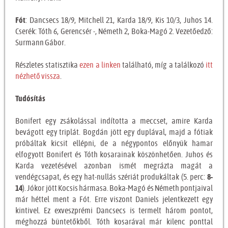
Fót
: Dancsecs 18/9, Mitchell 21, Karda 18/9, Kis 10/3, Juhos 14.
Cserék: Tóth 6, Gerencsér -, Németh 2, Boka-Magó 2. Vezetőedző:
Surmann Gábor.
Részletes statisztika
ezen a linken
található, míg a találkozó
itt
nézhető vissza
.
Tudósítás
Bonifert egy zsákolással indította a meccset, amire Karda
bevágott egy triplát. Bogdán jött egy duplával, majd a fótiak
próbáltak kicsit ellépni, de a négypontos előnyük hamar
elfogyott Bonifert és Tóth kosarainak köszönhetően. Juhos és
Karda vezetésével azonban ismét megrázta magát a
vendégcsapat, és egy hat-nullás szériát produkáltak (5. perc:
8-
14
). Jókor jött Kocsis hármasa. Boka-Magó és Németh pontjaival
már héttel ment a Fót. Erre viszont Daniels jelentkezett egy
kintivel. Ez exveszprémi Dancsecs is termelt három pontot,
méghozzá büntetőkből. Tóth kosarával már kilenc ponttal