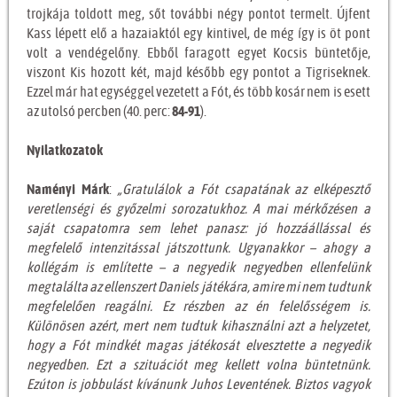
trojkája toldott meg, sőt további négy pontot termelt. Újfent
Kass lépett elő a hazaiaktól egy kintivel, de még így is öt pont
volt a vendégelőny. Ebből faragott egyet Kocsis büntetője,
viszont Kis hozott két, majd később egy pontot a Tigriseknek.
Ezzel már hat egységgel vezetett a Fót, és több kosár nem is esett
az utolsó percben (40. perc:
84-91
).
Nyilatkozatok
Naményi Márk
:
„Gratulálok a Fót csapatának az elképesztő
veretlenségi és győzelmi sorozatukhoz. A mai mérkőzésen a
saját csapatomra sem lehet panasz: jó hozzáállással és
megfelelő intenzitással játszottunk. Ugyanakkor – ahogy a
kollégám is említette – a negyedik negyedben ellenfelünk
megtalálta az ellenszert Daniels játékára, amire mi nem tudtunk
megfelelően reagálni. Ez részben az én felelősségem is.
Különösen azért, mert nem tudtuk kihasználni azt a helyzetet,
hogy a Fót mindkét magas játékosát elvesztette a negyedik
negyedben. Ezt a szituációt meg kellett volna büntetnünk.
Ezúton is jobbulást kívánunk Juhos Leventének. Biztos vagyok