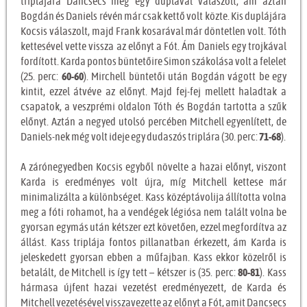
triplájára Dancsecs még egy duplával válaszolt, ám aztán
Bogdán és Daniels révén már csak kettő volt közte. Kis duplájára
Kocsis válaszolt, majd Frank kosarával már döntetlen volt. Tóth
kettesével vette vissza az előnyt a Fót. Ám Daniels egy trojkával
fordított. Karda pontos büntetőire Simon szákolása volt a felelet
(25. perc:
60-60
). Mirchell büntetői után Bogdán vágott be egy
kintit, ezzel átvéve az előnyt. Majd fej-fej mellett haladtak a
csapatok, a veszprémi oldalon Tóth és Bogdán tartotta a szűk
előnyt. Aztán a negyed utolsó percében Mitchell egyenlített, de
Daniels-nek még volt ideje egy dudaszós triplára (30. perc:
71-68
).
A zárónegyedben Kocsis egyből növelte a hazai előnyt, viszont
Karda is eredményes volt újra, míg Mitchell kettese már
minimalizálta a különbséget. Kass középtávolija állította volna
meg a fóti rohamot, ha a vendégek légiósa nem talált volna be
gyorsan egymás után kétszer ezt követően, ezzel megfordítva az
állást. Kass triplája fontos pillanatban érkezett, ám Karda is
jeleskedett gyorsan ebben a műfajban. Kass ekkor közelről is
betalált, de Mitchell is így tett – kétszer is (35. perc:
80-81
). Kass
hármasa újfent hazai vezetést eredményezett, de Karda és
Mitchell vezetésével visszavezette az előnyt a Fót, amit Dancsecs