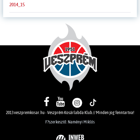
2014_15
2013 veszpremkosar.hu - Veszprém Kosárlabda Klub // Minden jog fenntartva!
F?szerkesztő: Naményi Miklós