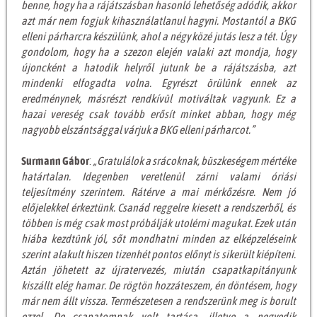
benne, hogy ha a rájátszásban hasonló lehetőség adódik, akkor
azt már nem fogjuk kihasználatlanul hagyni. Mostantól a BKG
elleni párharcra készülünk, ahol a négy közé jutás lesz a tét. Úgy
gondolom, hogy ha a szezon elején valaki azt mondja, hogy
újoncként a hatodik helyről jutunk be a rájátszásba, azt
mindenki elfogadta volna. Egyrészt örülünk ennek az
eredménynek, másrészt rendkívül motiváltak vagyunk. Ez a
hazai vereség csak tovább erősít minket abban, hogy még
nagyobb elszántsággal várjuk a BKG elleni párharcot.”
Surmann Gábor
:
„Gratulálok a srácoknak, büszkeségem mértéke
határtalan. Idegenben veretlenül zárni valami óriási
teljesítmény szerintem. Rátérve a mai mérkőzésre. Nem jó
előjelekkel érkeztünk. Csanád reggelre kiesett a rendszerből, és
többen is még csak most próbálják utolérni magukat. Ezek után
hiába kezdtünk jól, sőt mondhatni minden az elképzeléseink
szerint alakult hiszen tizenhét pontos előnyt is sikerült kiépíteni.
Aztán jöhetett az újratervezés, miután csapatkapitányunk
kiszállt elég hamar. De rögtön hozzáteszem, én döntésem, hogy
már nem állt vissza. Természetesen a rendszerünk meg is borult