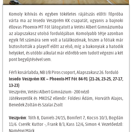
Komoly kihívás és egyben tökéletes rájátszás előtti főpróba
várta ma az Insedo Veszprém KK csapatát, ugyanis a bajnoki
éllovas Phoenix-MT Fót látogatott a Vetési Albert Gimnáziumba
az alapszakasz utolsó fordulójában. Komolyabb tétje azonban
egyik fél számára sem volt a találkozónak, hiszen a fótiak már
biztosították a playoff előtt az első, míg a bakonyiak a hatodik
helyüket, és utóbbi alkulat már előrébb sem tudott végezni a két
pont begyűjtésével sem.
Férfi kosárlabda, NB I/B Piros csoport, Alapszakasz 26. forduló
Insedo Veszprém KK – Phoenix-MT Fót 84-91 (21-26, 23-25, 27-17,
13-23)
Veszprém, Vetési Albert Gimnázium - 200 néző
Játékvezetők és MKOSZ ellenőr: Földesi Ádám, Horváth Alajos,
Benedek Zoltán és Szalai Zsolt
Veszprém
: Tóth 8, Daniels 24/15, Bonifert 7, Kocsis 10/3, Bogdán
11/6. Cserék: Kuttor -, Frank 8/3, Kass 12/6, Simon 4. Vezetőedző:
Naményi Márk.