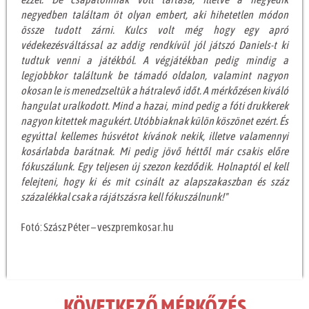
ezzel. De csapatomnak volt tartása, illetve a negyedik
negyedben találtam öt olyan embert, aki hihetetlen módon
össze tudott zárni. Kulcs volt még hogy egy apró
védekezésváltással az addig rendkívül jól játszó Daniels-t ki
tudtuk venni a játékból. A végjátékban pedig mindig a
legjobbkor találtunk be támadó oldalon, valamint nagyon
okosan le is menedzseltük a hátralevő időt. A mérkőzésen kiváló
hangulat uralkodott. Mind a hazai, mind pedig a fóti drukkerek
nagyon kitettek magukért. Utóbbiaknak külön köszönet ezért. És
egyúttal kellemes húsvétot kívánok nekik, illetve valamennyi
kosárlabda barátnak. Mi pedig jövő héttől már csakis előre
fókuszálunk. Egy teljesen új szezon kezdődik. Holnaptól el kell
felejteni, hogy ki és mit csinált az alapszakaszban és száz
százalékkal csak a rájátszásra kell fókuszálnunk!"
Fotó: Szász Péter – veszpremkosar.hu
KÖVETKEZŐ MÉRKŐZÉS