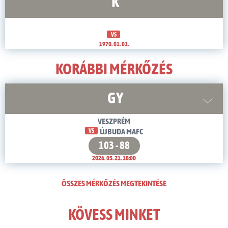
K
VS
1970. 01. 01.
KORÁBBI MÉRKŐZÉS
GY
VESZPRÉM
VS
ÚJBUDA MAFC
103 - 88
2026. 05. 21. 18:00
ÖSSZES MÉRKŐZÉS MEGTEKINTÉSE
KÖVESS MINKET