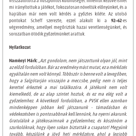
visszaállította a húszpontos különbséget. Innentől kezdve ismét
mi irányítottuk a játékot, fokozatosan növeltük előnyünket, és a
hajrában már nem volt kérdés a győztes kiléte. Az utolsó
pontokat Scheff szerezte, ezzel alakult ki a
92–62
-es
végeredmény, amellyel megőriztük hazai veretlenségünket, és
sorozatban ötödik győzelmünket arattuk.
Nyilatkozat
Naményi Márk:
„Azt gondolom, nem játszottunk olyan jól, mint
az előző fordulóban. Bár az eredmény mást mutat, ez a mérkőzés
egyáltalán nem volt könnyű. Többször is benne volt a levegőben,
hogy a Salgótarján visszajön a meccsbe, pedig nem is teljes
kerettel érkeztek a mai találkozóra. A játékunk nem volt
kiemelkedő, de az alap szintet hoztuk, és ez ma elég volt a
győzelemhez. A következő fordulóban, a PVSK ellen azonban
mindenképpen jobban kell játszanunk - támadásban és
védekezésben is pontosabbnak kell lennünk, ha nyerni akarunk.
Gratulálok a játékosaimnak a győzelemhez, és köszönöm a
szurkolóknak, hogy ilyen sokan biztatták a csapatot! Megyünk
tovább, készülünk a jövő heti mérkőzésre, ahol a legjobb