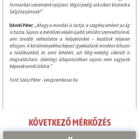
formánkat szeretnénk nyújtani. Végül pedig sok sikert kívánok a
Salgótarjánnak!”
Dániel Péter:
„Ahogy a mondás is tartja: a szegény embert az ág
is húzza. Sajnos a mérkőzés elején újabb sérülést szenvedtünk el,
ami tovább nehezítette a helyzetünket – kezdünk teljesen
elfogyni. A körülményekhez képest igyekeztünk mindent kihozni
a találkozóból, és amit lehetett, azt félig-meddig sikerült is
megvalósítani. Jelenlegi állapotunkban sajnos nem vagyunk
képesek ennél többre.”
Fotó: Szász Péter - veszpremkosar.hu
KÖVETKEZŐ MÉRKŐZÉS