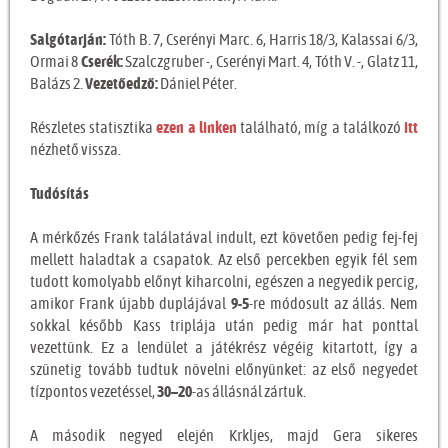
Salgótarján:
Tóth B. 7, Cserényi Marc. 6, Harris 18/3, Kalassai 6/3,
Ormai 8
Cserék:
Szalczgruber -, Cserényi Mart. 4, Tóth V. -, Glatz 11,
Balázs 2.
Vezetőedző:
Dániel Péter.
Részletes statisztika
ezen a linken
található, míg a találkozó
itt
nézhető vissza.
Tudósítás
A mérkőzés Frank találatával indult, ezt követően pedig fej-fej
mellett haladtak a csapatok. Az első percekben egyik fél sem
tudott komolyabb előnyt kiharcolni, egészen a negyedik percig,
amikor Frank újabb duplájával
9-5
-re módosult az állás. Nem
sokkal később Kass triplája után pedig már hat ponttal
vezettünk. Ez a lendület a játékrész végéig kitartott, így a
szünetig tovább tudtuk növelni előnyünket: az első negyedet
tízpontos vezetéssel,
30–20
-as állásnál zártuk.
A második negyed elején Krkljes, majd Gera sikeres