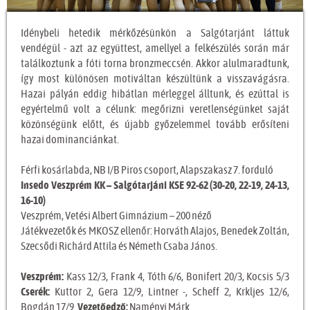
Idénybeli hetedik mérkőzésünkön a Salgótarjánt láttuk
vendégül - azt az együttest, amellyel a felkészülés során már
találkoztunk a fóti torna bronzmeccsén. Akkor alulmaradtunk,
így most különösen motiváltan készültünk a visszavágásra.
Hazai pályán eddig hibátlan mérleggel álltunk, és ezúttal is
egyértelmű volt a célunk: megőrizni veretlenségünket saját
közönségünk előtt, és újabb győzelemmel tovább erősíteni
hazai dominanciánkat.
Férfi kosárlabda, NB I/B Piros csoport, Alapszakasz 7. forduló
Insedo Veszprém KK – Salgótarjáni KSE 92-62 (30-20, 22-19, 24-13,
16-10)
Veszprém, Vetési Albert Gimnázium – 200 néző
Játékvezetők és MKOSZ ellenőr: Horváth Alajos, Benedek Zoltán,
Szecsődi Richárd Attila és Németh Csaba János.
Veszprém:
Kass 12/3, Frank 4, Tóth 6/6, Bonifert 20/3, Kocsis 5/3
Cserék:
Kuttor 2, Gera 12/9, Lintner -, Scheff 2, Krkljes 12/6,
Bogdán 17/9.
Vezetőedző:
Naményi Márk.