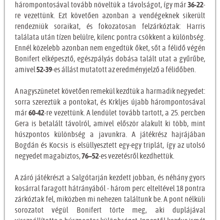
hárompontosával tovább növeltük a távolságot, így már
36-22
-
re vezettünk. Ezt követően azonban a vendégeknek sikerült
rendezniük soraikat, és fokozatosan felzárkóztak: Harris
találata után tízen belülre, kilenc pontra csökkent a különbség.
Ennél közelebb azonban nem engedtük őket, sőt a félidő végén
Bonifert elképesztő, egészpályás dobása talált utat a gyűrűbe,
amivel
52-39
-es állást mutatott az eredményjelző a félidőben.
A nagyszünetet követően remekül kezdtük a harmadik negyedet:
sorra szereztük a pontokat, és Krkljes újabb hárompontosával
már
60-42
-re vezettünk. A lendület tovább tartott, a 25. percben
Gera is betalált távolról, amivel először alakult ki több, mint
húszpontos különbség a javunkra. A játékrész hajrájában
Bogdán és Kocsis is elsüllyesztett egy-egy triplát, így az utolsó
negyedet magabiztos,
76–52
-es vezetésről kezdhettük.
A záró játékrészt a Salgótarján kezdett jobban, és néhány gyors
kosárral faragott hátrányából - három perc elteltével 18 pontra
zárkóztak fel, miközben mi nehezen találtunk be. A pont nélküli
sorozatot végül Bonifert törte meg, aki duplájával