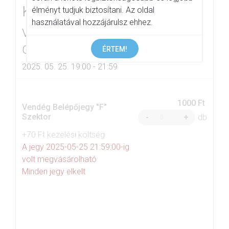
KK
élményt tudjuk biztosítani. Az oldal
használatával hozzájárulsz ehhez.
Veszprém, Vetési Albert
Gimnázium
ÉRTEM!
2025. 05. 25. 19:00 - 21:59
1000 Ft
Vendég Belépőjegy "F"
Szektor
-
+
db
+70 Ft kezelési költség
A jegy 2025-05-25 21:59:00-ig
volt megvásárolható
Minden jegy elkelt
close