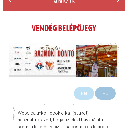
AUGUSZTUS
VENDÉG BELÉPŐJEGY
close
EN
HU
VESZPRÉM KOSÁRLABDA
Weboldalunkon cookie-kat (sütiket)
KLUB - TISZAÚJVÁROSI
használunk azért, hogy az oldal használata
TERMÁLFÜRDŐ PHOENIX
során a lehető legbiztonságosabb és legjobb