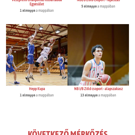
Veszprémi Utánpótlás Kosárlabda
NBI/B Zöld csoport - rájátszás
Egyesület
5 almappa
a mappában
1 almappa
a mappában
Hepp Kupa
NB I/B Zöld csoport - alapszakasz
1 almappa
a mappában
13 almappa
a mappában
KÖVETKEZŐ MÉRKŐZÉS