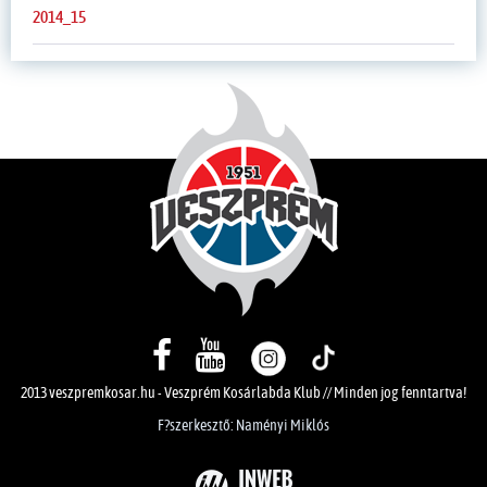
2014_15
2013 veszpremkosar.hu - Veszprém Kosárlabda Klub // Minden jog fenntartva!
F?szerkesztő: Naményi Miklós