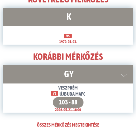
K
VS
1970. 01. 01.
KORÁBBI MÉRKŐZÉS
GY
VESZPRÉM
VS
ÚJBUDA MAFC
103 - 88
2026. 05. 21. 18:00
ÖSSZES MÉRKŐZÉS MEGTEKINTÉSE