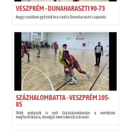
VESZPRÉM - DUNAHARASZTI 90-73
Nagy csatában győztük le a rivális Dunaharaszti csapatát.
SZÁZHALOMBATTA - VESZPRÉM 105-
85
Több esélyünk is volt Százhalombattán a mérkőzés
megfordítására, de végül nem sikerült a bravúr.