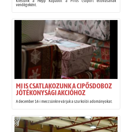
Kiestünk a Hepp Kupából a Piros csoport éllovasának
vendégeként.
MI IS CSATLAKOZUNK A CIPŐSDOBOZ
JÓTÉKONYSÁGI AKCIÓHOZ
A december 14-i meccsünkre várjuk a szurkolói adományokat.