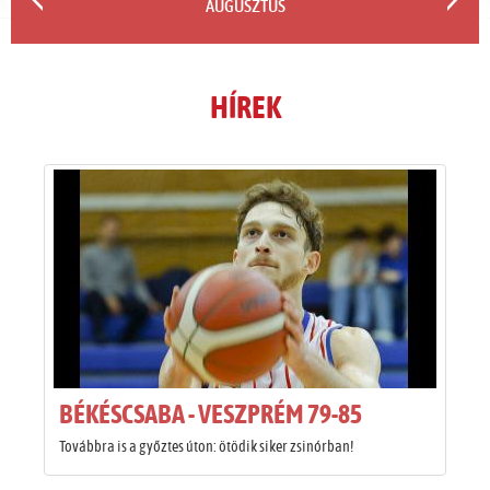
AUGUSZTUS
HÍREK
BÉKÉSCSABA - VESZPRÉM 79-85
Továbbra is a győztes úton: ötödik siker zsinórban!