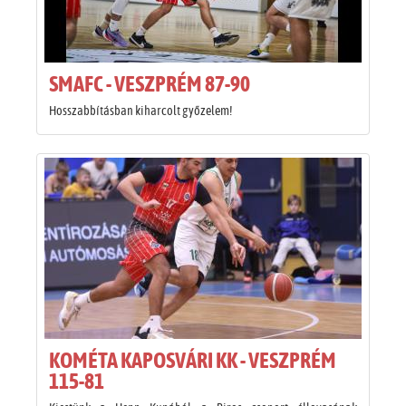
SMAFC - VESZPRÉM 87-90
Hosszabbításban kiharcolt győzelem!
KOMÉTA KAPOSVÁRI KK - VESZPRÉM
115-81