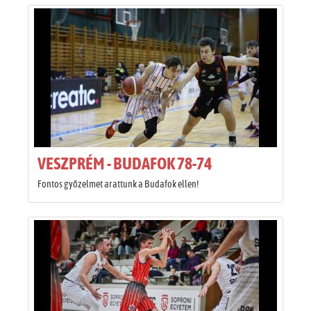
VESZPRÉM - BUDAFOK 78-74
Fontos győzelmet arattunk a Budafok ellen!