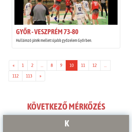
GYŐR - VESZPRÉM 73-80
Hullámzó játék mellett újabb győzelem Győrben.
«
1
2
...
8
9
10
11
12
...
112
113
»
KÖVETKEZŐ MÉRKŐZÉS
K