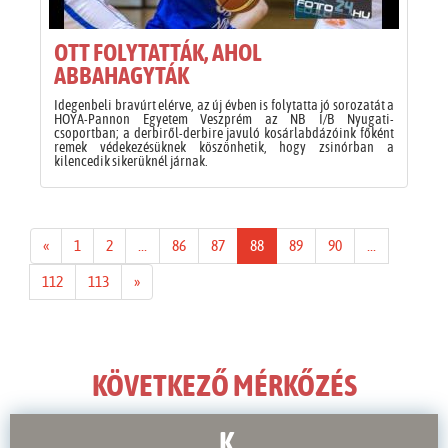
OTT FOLYTATTÁK, AHOL
ABBAHAGYTÁK
Idegenbeli bravúrt elérve, az új évben is folytatta jó sorozatát a
HOYA-Pannon Egyetem Veszprém az NB I/B Nyugati-
csoportban; a derbiről-derbire javuló kosárlabdázóink főként
remek védekezésüknek köszönhetik, hogy zsinórban a
kilencedik sikerüknél járnak.
«
1
2
...
86
87
88
89
90
...
112
113
»
KÖVETKEZŐ MÉRKŐZÉS
K