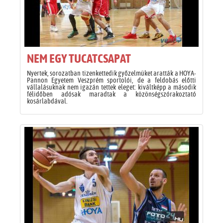
NEM EGY TUCATCSAPAT
Nyertek, sorozatban tizenkettedik győzelmüket aratták a HOYA-
Pannon Egyetem Veszprém sportolói, de a feldobás előtti
vállalásuknak nem igazán tettek eleget: kiváltképp a második
félidőben adósak maradtak a közönségszórakoztató
kosárlabdával.