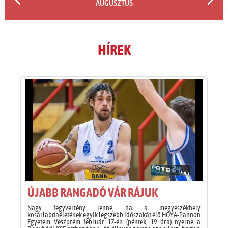
AUGUSZTUS
HÍREK
ÚJABB RANGADÓ VÁR RÁJUK
Nagy fegyvertény lenne, ha a megyeszékhely
kosárlabdaéletének egyik legszebb időszakát élő HOYA-Pannon
Egyetem Veszprém február 17-én (péntek, 19 óra) nyerne a