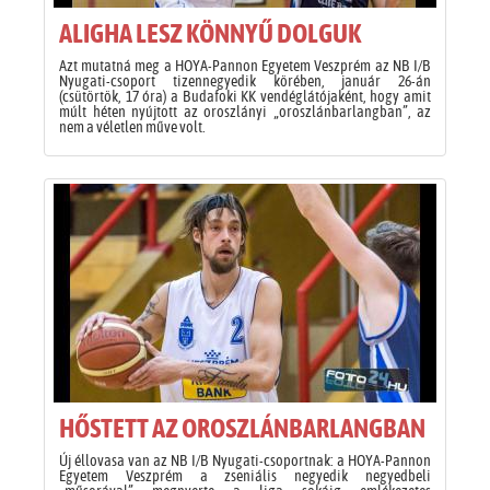
ALIGHA LESZ KÖNNYŰ DOLGUK
Azt mutatná meg a HOYA-Pannon Egyetem Veszprém az NB I/B
Nyugati-csoport tizennegyedik körében, január 26-án
(csütörtök, 17 óra) a Budafoki KK vendéglátójaként, hogy amit
múlt héten nyújtott az oroszlányi „oroszlánbarlangban”, az
nem a véletlen műve volt.
HŐSTETT AZ OROSZLÁNBARLANGBAN
Új éllovasa van az NB I/B Nyugati-csoportnak: a HOYA-Pannon
Egyetem Veszprém a zseniális negyedik negyedbeli