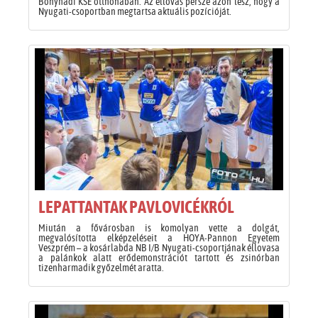
Bonyhádi KSE otthonában. Az éllovas persze azon lesz, hogy a
Nyugati-csoportban megtartsa aktuális pozícióját.
LEPATTANTAK PAVLOVICÉKRÓL
Miután a fővárosban is komolyan vette a dolgát,
megvalósította elképzeléseit a HOYA-Pannon Egyetem
Veszprém – a kosárlabda NB I/B Nyugati-csoportjának éllovasa
a palánkok alatt erődemonstrációt tartott és zsinórban
tizenharmadik győzelmét aratta.