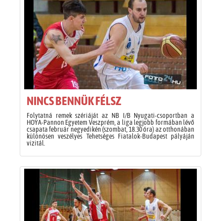
NINCS BENNÜK FÉLSZ
Folytatná remek szériáját az NB I/B Nyugati-csoportban a
HOYA-Pannon Egyetem Veszprém, a liga legjobb formában lévő
csapata február negyedikén (szombat, 18.30 óra) az otthonában
különösen veszélyes Tehetséges Fiatalok-Budapest pályáján
vizitál.