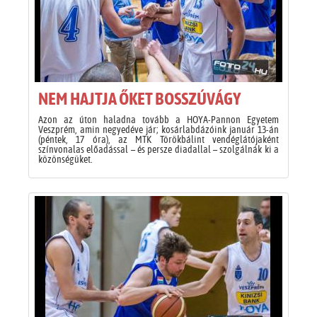
NEM HAJTJA ŐKET BOSSZÚVÁGY
Azon az úton haladna tovább a HOYA-Pannon Egyetem
Veszprém, amin negyedéve jár; kosárlabdázóink január 13-án
(péntek, 17 óra), az MTK Törökbálint vendéglátójaként
színvonalas előadással – és persze diadallal – szolgálnák ki a
közönségüket.