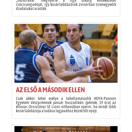
„műsorával” megnyerte a liga sokáig emlékezetes
csúcsrangadóját, így kosárlabdázóink zsinórban tizenegyedik
diadalukat aratták.
AZ ELSŐ A MÁSODIK ELLEN
Csak akkor lehet esélye a tabellamásodik HOYA-Pannon
Egyetem Veszprémnek január huszadikán (péntek, 19 óra) az
éllovas Oroszlányi SE Lions otthonában nyerni, ha minél több
kosárlabdázója a tudása legjavához közelítőt nyújt.