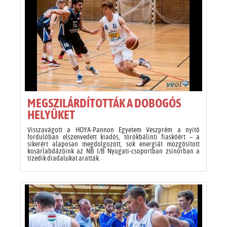
MEGSZILÁRDÍTOTTÁK A DOBOGÓS
HELYÜKET
Visszavágott a HOYA-Pannon Egyetem Veszprém a nyitó
fordulóban elszenvedett kiadós, törökbálinti fiaskóért – a
sikerért alaposan megdolgozott, sok energiát mozgósított
kosárlabdázóink az NB I/B Nyugati-csoportban zsinórban a
tízedik diadalukat aratták.