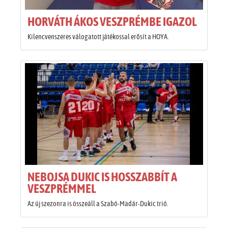
HORVÁTH ÁKOS VESZPRÉMBE IGAZOL
Kilencvenszeres válogatott játékossal erősít a HOYA.
NEBOJSA DUKIC IS HOSSZABBÍT A
VESZPRÉMMEL
Az új szezonra is összeáll a Szabó-Madár-Dukic trió.