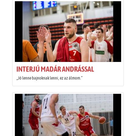
INTERJÚ MADÁR ANDRÁSSAL
„Jó lenne bajnoknak lenni, ez az álmom.”