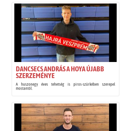
DANCSECS ANDRÁS A HOYA ÚJABB
SZERZEMÉNYE
A huszonegy éves tehetség is piros-szürkében szerepel
mostantól.