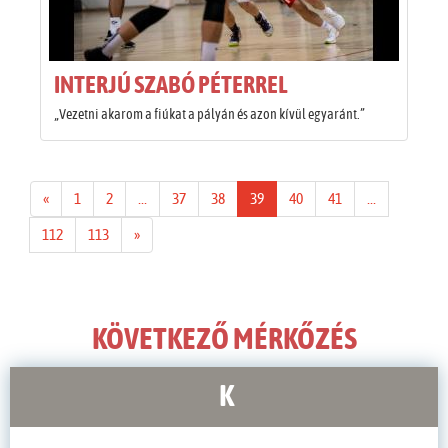
INTERJÚ SZABÓ PÉTERREL
„Vezetni akarom a fiúkat a pályán és azon kívül egyaránt.”
«
1
2
...
37
38
39
40
41
...
112
113
»
KÖVETKEZŐ MÉRKŐZÉS
K