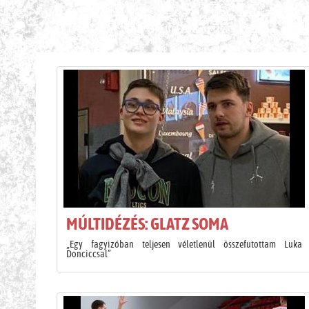
H
MÚLTIDÉZÉS: GLATZ SOMA
„Egy fagyizóban teljesen véletlenül összefutottam Luka
Donciccsal”