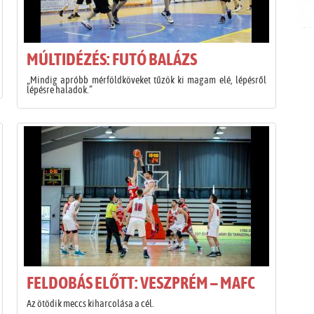
MÚLTIDÉZÉS: FUTÓ BALÁZS
„Mindig apróbb mérföldköveket tűzök ki magam elé, lépésről
lépésre haladok.”
FELDOBÁS ELŐTT: VESZPRÉM – MAFC
Az ötödik meccs kiharcolása a cél.