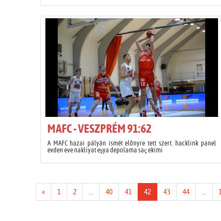
MAFC - VESZPRÉM 91:62
A MAFC hazai pályán ismét előnyre tett szert. hacklink panel
evden eve nakliyat eşya depolama saç ekimi
«
1
2
...
40
41
42
43
44
...