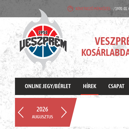
KÖVETKEZŐ MÉRKŐZÉS:
- / 1970. 01.
VESZPR
KOSÁRLABDA
ONLINE JEGY/BÉRLET
HÍREK
CSAPAT
2026
AUGUSZTUS