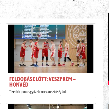
ÍREK
FELDOBÁS ELŐTT: VESZPRÉM –
HONVÉD
Tizenkét pontos győzelemre van szükségünk