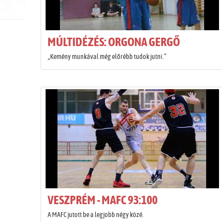
MÚLTIDÉZÉS: ORGONA GERGŐ
„Kemény munkával még előrébb tudok jutni.”
VESZPRÉM - MAFC 93:100
A MAFC jutott be a legjobb négy közé.