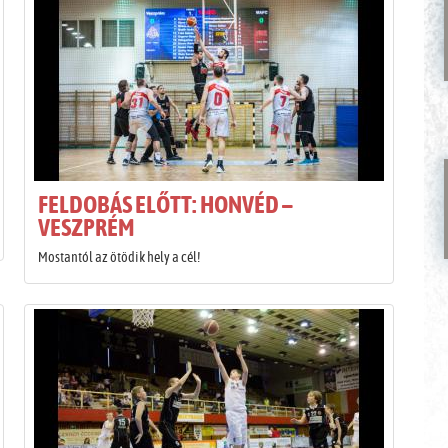
FELDOBÁS ELŐTT: HONVÉD –
VESZPRÉM
Mostantól az ötödik hely a cél!