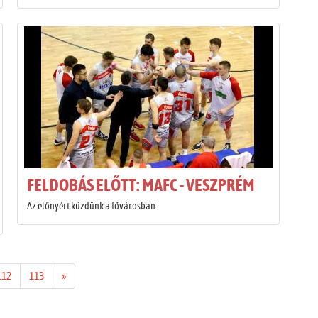
FELDOBÁS ELŐTT: MAFC - VESZPRÉM
Az előnyért küzdünk a fővárosban.
112
113
»