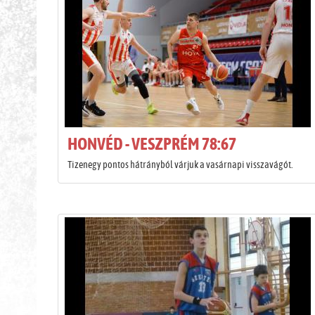
HONVÉD - VESZPRÉM 78:67
Tizenegy pontos hátrányból várjuk a vasárnapi visszavágót.