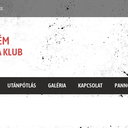
 01.
ÉM
 KLUB
UTÁNPÓTLÁS
GALÉRIA
KAPCSOLAT
PANN