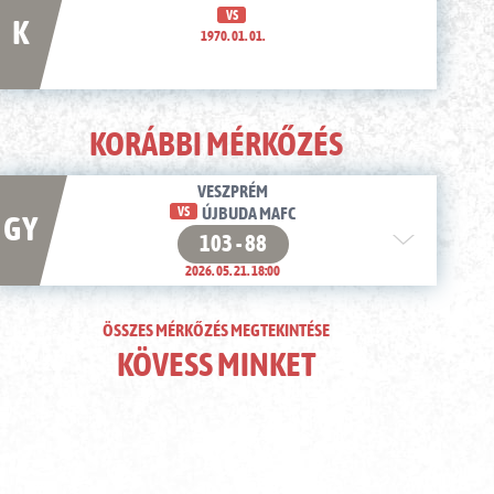
VS
K
1970. 01. 01.
KORÁBBI MÉRKŐZÉS
VESZPRÉM
VS
ÚJBUDA MAFC
GY
103 - 88
2026. 05. 21. 18:00
ÖSSZES MÉRKŐZÉS MEGTEKINTÉSE
KÖVESS MINKET