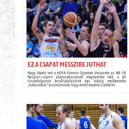
EZ A CSAPAT MESSZIRE JUTHAT
Nagy lépést tett a HOYA-Pannon Egyetem Veszprém az NB I/B
Nyugati-csoport alapszakaszának megnyerése felé, a jól
összedolgozott kosárlabdázóink egy sokáig emlékezetes
„háborúban” bizonyították, hogy miért vezetik a tabellát.