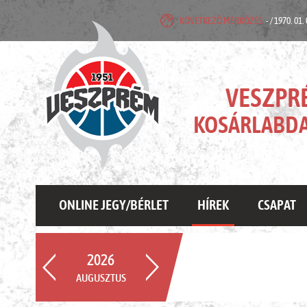
KÖVETKEZŐ MÉRKŐZÉS:
- / 1970. 01.
VESZPR
KOSÁRLABDA
ONLINE JEGY/BÉRLET
HÍREK
CSAPAT
2026
AUGUSZTUS