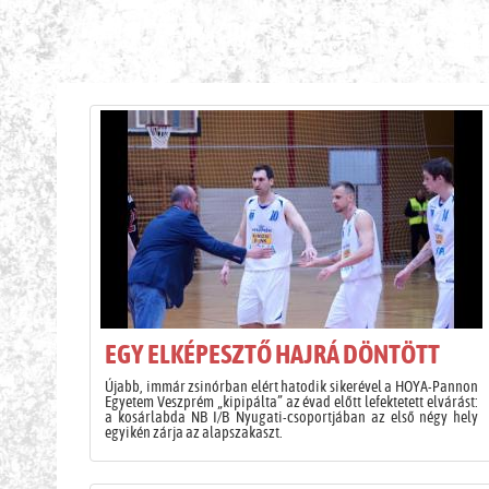
H
EGY ELKÉPESZTŐ HAJRÁ DÖNTÖTT
Újabb, immár zsinórban elért hatodik sikerével a HOYA-Pannon
Egyetem Veszprém „kipipálta” az évad előtt lefektetett elvárást:
a kosárlabda NB I/B Nyugati-csoportjában az első négy hely
egyikén zárja az alapszakaszt.