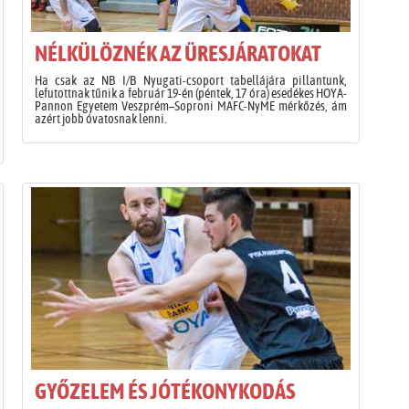
NÉLKÜLÖZNÉK AZ ÜRESJÁRATOKAT
Ha csak az NB I/B Nyugati-csoport tabellájára pillantunk,
lefutottnak tűnik a február 19-én (péntek, 17 óra) esedékes HOYA-
Pannon Egyetem Veszprém–Soproni MAFC-NyME mérkőzés, ám
azért jobb óvatosnak lenni.
GYŐZELEM ÉS JÓTÉKONYKODÁS