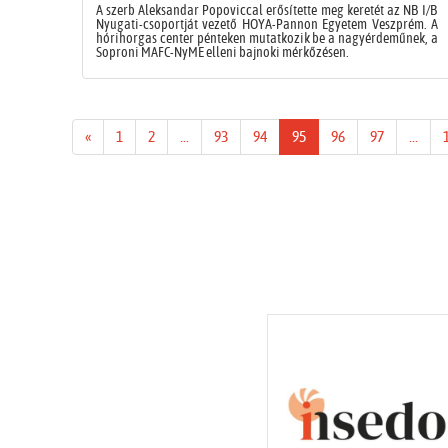
A szerb Aleksandar Popoviccal erősítette meg keretét az NB I/B
Nyugati-csoportját vezető HOYA-Pannon Egyetem Veszprém. A
hórihorgas center pénteken mutatkozik be a nagyérdeműnek, a
Soproni MAFC-NyME elleni bajnoki mérkőzésen.
«
1
2
...
93
94
95
96
97
...