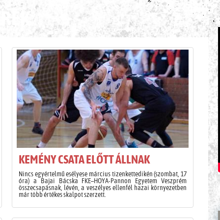
ÍREK
KEMÉNY CSATA ELŐTT ÁLLNAK
Nincs egyértelmű esélyese március tizenkettedikén (szombat, 17
óra) a Bajai Bácska FKE–HOYA-Pannon Egyetem Veszprém
összecsapásnak, lévén, a veszélyes ellenfél hazai környezetben
már több értékes skalpot szerzett.