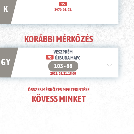
VS
K
1970. 01. 01.
KORÁBBI MÉRKŐZÉS
VESZPRÉM
VS
ÚJBUDA MAFC
GY
103 - 88
2026. 05. 21. 18:00
ÖSSZES MÉRKŐZÉS MEGTEKINTÉSE
KÖVESS MINKET