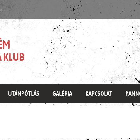
 01.
ÉM
 KLUB
UTÁNPÓTLÁS
GALÉRIA
KAPCSOLAT
PANN