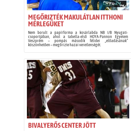
MEGŐRIZTÉK MAKULÁTLAN ITTHONI
MÉRLEGÜKET
Nem borult a papírforma a kosárlabda NB I/B Nyugati-
csoportjában, ahol a tabella-első HOYA-Pannon Egyetem
Veszprém – pompás második félidei „előadásának”
köszönhetően – megőrizte hazai veretlenségét.
BIVALYERŐS CENTER JÖTT