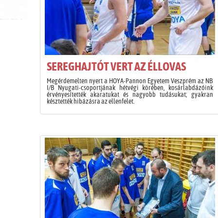
SEREGHAJTÓT VERT AZ ÉLLOVAS
Megérdemelten nyert a HOYA-Pannon Egyetem Veszprém az NB
I/B Nyugati-csoportjának hétvégi körében, kosárlabdázóink
érvényesítették akaratukat és nagyobb tudásukat; gyakran
késztették hibázásra az ellenfelet.