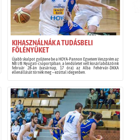
KIHASZNÁLNÁK A TUDÁSBELI
FÖLÉNYÜKET
Újabb skalpot gyűjtene be a HOYA-Pannon Egyetem Veszprém az
NB I/B Nyugati-csoportjában, a lendületet vett kosárlabdázóink
február 28-án (vasárnap, 17 óra) az Alba Fehérvár-DKKA
ellenállását törnék meg – ezúttal idegenben.