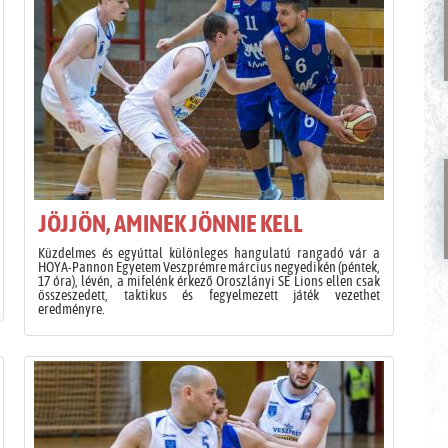
JÖJJÖN, AMINEK JÖNNIE KELL
Küzdelmes és egyúttal különleges hangulatú rangadó vár a
HOYA-Pannon Egyetem Veszprémre március negyedikén (péntek,
17 óra), lévén, a mifelénk érkező Oroszlányi SE Lions ellen csak
összeszedett, taktikus és fegyelmezett játék vezethet
eredményre.