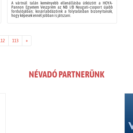
A vártnál talán keményebb ellenállásba ütközött a HOYA-
Pannon Egyetem Veszprém az NB I/B Nyugati-csoport újabb
fordulójában; kosárlabdázóink a folytatásban bizonyítanák,
hogy képesek ennél jobban is játszani.
112
113
»
NÉVADÓ PARTNERÜNK