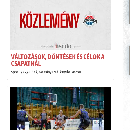
VÁLTOZÁSOK, DÖNTÉSEK ÉS CÉLOK A
CSAPATNÁL
Sportigazgatónk, Naményi Márk nyilatkozott.