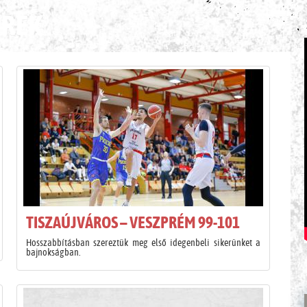
ÍREK
TISZAÚJVÁROS – VESZPRÉM 99-101
Hosszabbításban szereztük meg első idegenbeli sikerünket a
bajnokságban.