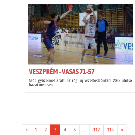
VESZPRÉM - VASAS 71-57
Szép győzelmet arattunk régi-új vezetőedzőnkkel 2025 utolsó
hazai meccsén.
«
1
2
3
4
5
...
112
113
»