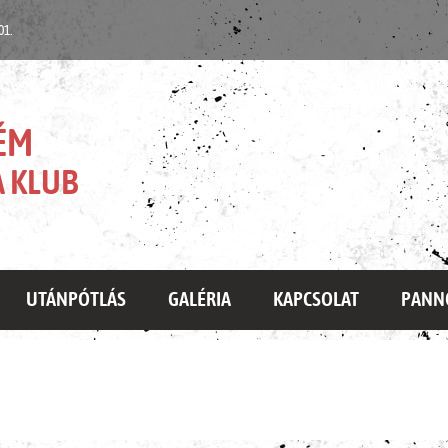
 01.
ÉM
 KLUB
UTÁNPÓTLÁS
GALÉRIA
KAPCSOLAT
PANN