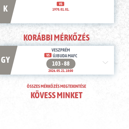
VS
K
1970. 01. 01.
KORÁBBI MÉRKŐZÉS
VESZPRÉM
VS
ÚJBUDA MAFC
GY
103 - 88
2026. 05. 21. 18:00
ÖSSZES MÉRKŐZÉS MEGTEKINTÉSE
KÖVESS MINKET