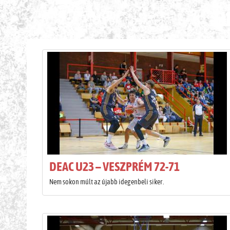
H
DEAC U23 – VESZPRÉM 72-71
Nem sokon múlt az újabb idegenbeli siker.