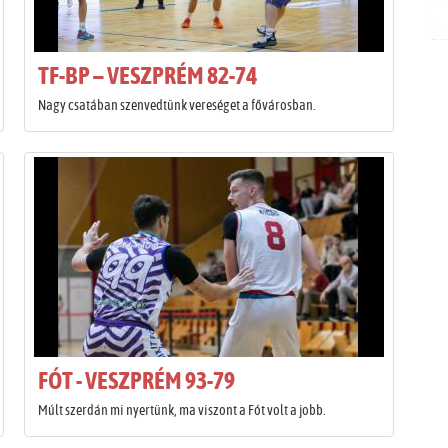
TF-BP – VESZPRÉM 82-74
Nagy csatában szenvedtünk vereséget a fővárosban.
FÓT - VESZPRÉM 93-79
Múlt szerdán mi nyertünk, ma viszont a Fót volt a jobb.