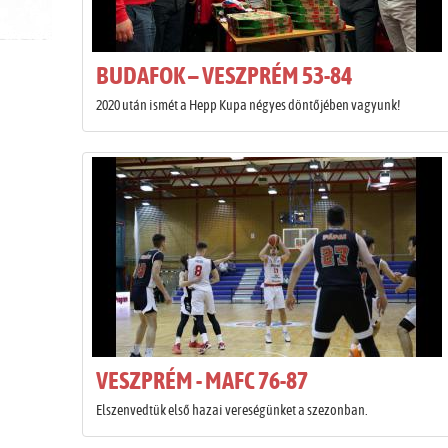
BUDAFOK – VESZPRÉM 53-84
2020 után ismét a Hepp Kupa négyes döntőjében vagyunk!
VESZPRÉM - MAFC 76-87
Elszenvedtük első hazai vereségünket a szezonban.