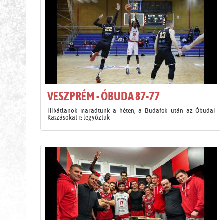
VESZPRÉM - ÓBUDA 87-77
Hibátlanok maradtunk a héten, a Budafok után az Óbudai
Kaszásokat is legyőztük.