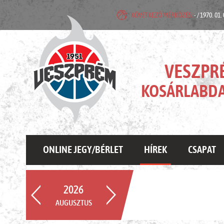
KÖVETKEZŐ MÉRKŐZÉS:
- / 1970. 01.
VESZPR
KOSÁRLABDA
ONLINE JEGY/BÉRLET
HÍREK
CSAPAT
2026
AUGUSZTUS