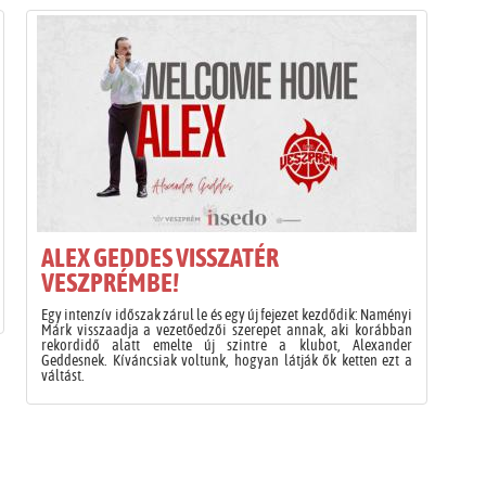
ALEX GEDDES VISSZATÉR
VESZPRÉMBE!
Egy intenzív időszak zárul le és egy új fejezet kezdődik: Naményi
Márk visszaadja a vezetőedzői szerepet annak, aki korábban
rekordidő alatt emelte új szintre a klubot, Alexander
Geddesnek. Kíváncsiak voltunk, hogyan látják ők ketten ezt a
váltást.