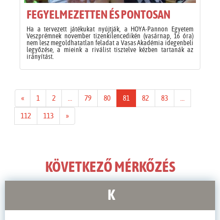
FEGYELMEZETTEN ÉS PONTOSAN
Ha a tervezett játékukat nyújtják, a HOYA-Pannon Egyetem
Veszprémnek november tizenkilencedikén (vasárnap, 16 óra)
nem lesz megoldhatatlan feladat a Vasas Akadémia idegenbeli
legyőzése, a mieink a riválist tisztelve kézben tartanák az
irányítást.
«
1
2
...
79
80
81
82
83
...
112
113
»
KÖVETKEZŐ MÉRKŐZÉS
K