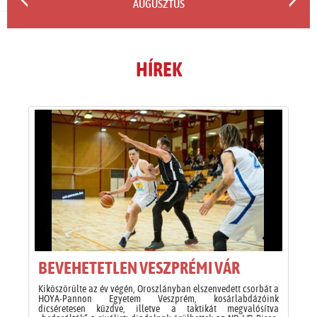
AUGUSZTUS
HÍREK
BEVEHETETLEN VESZPRÉMI VÁR
Kiköszörülte az év végén, Oroszlányban elszenvedett csorbát a
HOYA-Pannon Egyetem Veszprém, kosárlabdázóink
dicséretesen küzdve, illetve a taktikát megvalósítva