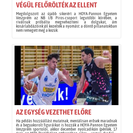
VÉGÜL FELŐRÖLTÉK AZ ELLENT
Megdolgozott az újabb sikerért a HOYA-Pannon Egyetem
Veszprém az NB I/B Piros-csoport legutóbbi körében, a
riválisuk próbálta megnehezíteni a dolgukat, ám
kosárlabdázóink jól kezelték a nyomást: a döntő pillanatokban
nem remegett meg a kezük.
AZ EGYSÉG VEZETHET ELŐRE
Ha példás hozzáállást mutatnak, mentálisan erősek maradnak
és a begyakorolt figuráikat is hozzák a HOYA-Pannon Egyetem
Veszprém sportolói, akkor december nyolcadikán (péntek, 17