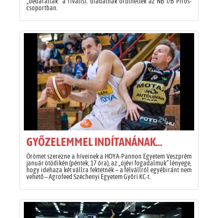
„bedarálták” a riválist: diadalnak örülhettek az NB I/B Piros-
csoportban.
GYŐZELEMMEL INDÍTANÁNAK…
Örömet szerezne a híveinek a HOYA-Pannon Egyetem Veszprém
január ötödikén (péntek, 17 óra), az „újévi fogadalmuk” lényege,
hogy idehaza két vállra fektetnék – a félvállról egyébiránt nem
vehető – Agrofeed Széchenyi Egyetem Győri KC-t.