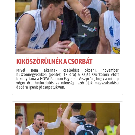
KIKÖSZÖRÜLNÉK A CSORBÁT
Mivel nem akarnak csalódást okozni, november
huszonnegyedikén (péntek, 17 óra) a saját szurkolóik előtt
bizonyítana a HOYA-Pannon Egyetem Veszprém, hogy a minap
véget ért, hétfordulós veretlenségi szériájuk megszakadása
dacára igenis jó csapatuk van.