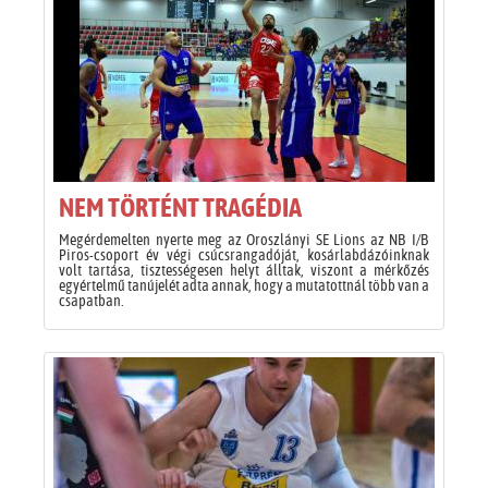
NEM TÖRTÉNT TRAGÉDIA
Megérdemelten nyerte meg az Oroszlányi SE Lions az NB I/B
Piros-csoport év végi csúcsrangadóját, kosárlabdázóinknak
volt tartása, tisztességesen helyt álltak, viszont a mérkőzés
egyértelmű tanújelét adta annak, hogy a mutatottnál több van a
csapatban.