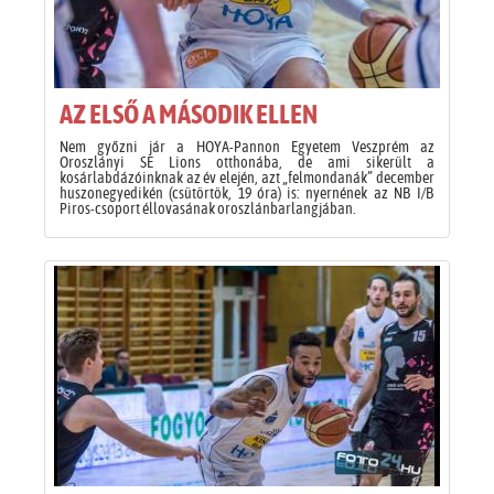
AZ ELSŐ A MÁSODIK ELLEN
Nem győzni jár a HOYA-Pannon Egyetem Veszprém az
Oroszlányi SE Lions otthonába, de ami sikerült a
kosárlabdázóinknak az év elején, azt „felmondanák” december
huszonegyedikén (csütörtök, 19 óra) is: nyernének az NB I/B
Piros-csoport éllovasának oroszlánbarlangjában.