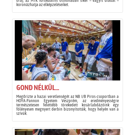
óra), az MTK Törökbálint otthonában siker – vagyis diadal –
koronázhatja az elképzeléseiket.
GOND NÉLKÜL…
Megőrizte a hazai veretlenségét az NB I/B Piros-csoportban a
HOYA-Pannon Egyetem Veszprém, az eredményességre
természetesen felettébb törekedett kosárlabdázóink egy
fölényesen megnyert derbin bizonyították, hogy helyén van a
szívük.