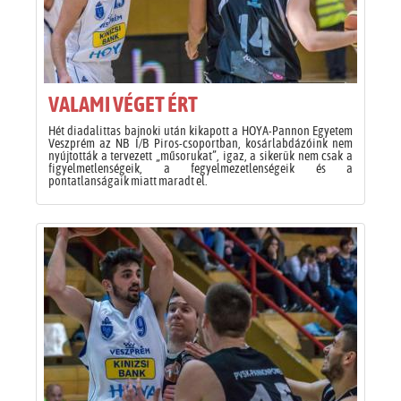
VALAMI VÉGET ÉRT
Hét diadalittas bajnoki után kikapott a HOYA-Pannon Egyetem
Veszprém az NB I/B Piros-csoportban, kosárlabdázóink nem
nyújtották a tervezett „műsorukat”, igaz, a sikerük nem csak a
figyelmetlenségeik, a fegyelmezetlenségeik és a
pontatlanságaik miatt maradt el.