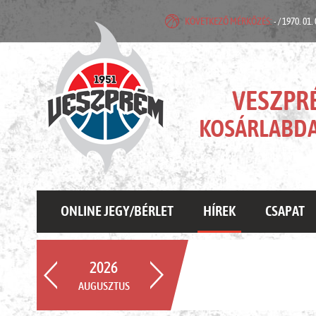
KÖVETKEZŐ MÉRKŐZÉS:
- / 1970. 01.
VESZPR
KOSÁRLABDA
ONLINE JEGY/BÉRLET
HÍREK
CSAPAT
2026
AUGUSZTUS