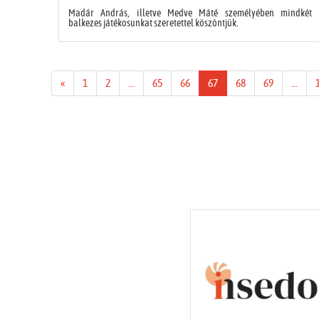
Madár András, illetve Medve Máté személyében mindkét
balkezes játékosunkat szeretettel köszöntjük.
«
1
2
...
65
66
67
68
69
...