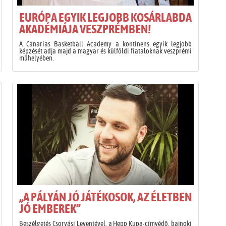
EURÓPA EGYIK LEGJOBB KOSÁRLABDA
AKADÉMIÁJA VESZPRÉMBEN!
A Canarias Basketball Academy a kontinens egyik legjobb
képzését adja majd a magyar és külföldi fiataloknak veszprémi
műhelyében.
„A PÁLYÁN JÓ JÁTÉKOSOK, AZ ÉLETBEN
JÓ EMBEREK”
Beszélgetés Csorvási Leventével, a Hepp Kupa-címvédő, bajnoki