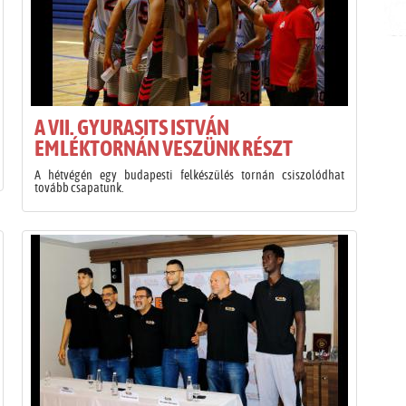
A VII. GYURASITS ISTVÁN
EMLÉKTORNÁN VESZÜNK RÉSZT
A hétvégén egy budapesti felkészülés tornán csiszolódhat
tovább csapatunk.