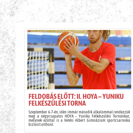
H
FELDOBÁS ELŐTT: II. HOYA – YUNIKU
FELKÉSZÜLÉSI TORNA
Szeptember 6-7-én, idén immár második alkalommal rendezzük
meg a négycsapatos HOYA – Yuniku Felkészülési Tornánkat,
melynek ezúttal is a Vetési Albert Gimnázium sportcsarnoka
biztosít otthont.