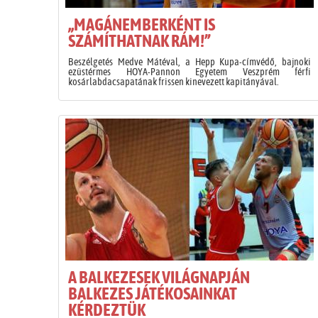
„MAGÁNEMBERKÉNT IS
SZÁMÍTHATNAK RÁM!”
Beszélgetés Medve Mátéval, a Hepp Kupa-címvédő, bajnoki
ezüstérmes HOYA-Pannon Egyetem Veszprém férfi
kosárlabdacsapatának frissen kinevezett kapitányával.
A BALKEZESEK VILÁGNAPJÁN
BALKEZES JÁTÉKOSAINKAT
KÉRDEZTÜK