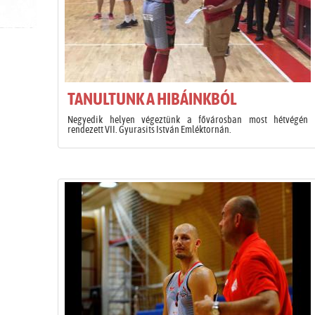
TANULTUNK A HIBÁINKBÓL
Negyedik helyen végeztünk a fővárosban most hétvégén
rendezett VII. Gyurasits István Emléktornán.