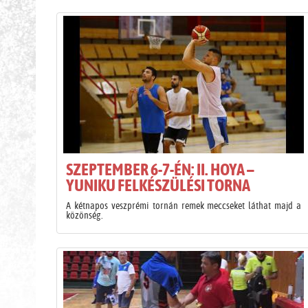
SZEPTEMBER 6-7-ÉN: II. HOYA –
YUNIKU FELKÉSZÜLÉSI TORNA
A kétnapos veszprémi tornán remek meccseket láthat majd a
közönség.