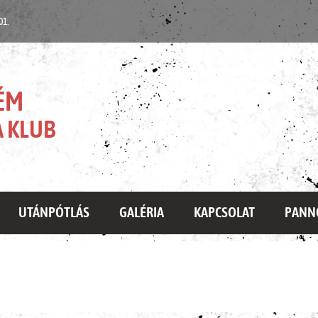
 01.
ÉM
 KLUB
UTÁNPÓTLÁS
GALÉRIA
KAPCSOLAT
PANN