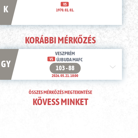
VS
K
1970. 01. 01.
KORÁBBI MÉRKŐZÉS
VESZPRÉM
VS
ÚJBUDA MAFC
GY
103 - 88
2026. 05. 21. 18:00
ÖSSZES MÉRKŐZÉS MEGTEKINTÉSE
KÖVESS MINKET