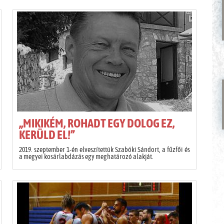
„MIKIKÉM, ROHADT EGY DOLOG EZ,
KERÜLD EL!”
2019. szeptember 1-én elveszítettük Szabóki Sándort, a fűzfői és
a megyei kosárlabdázás egy meghatározó alakját.