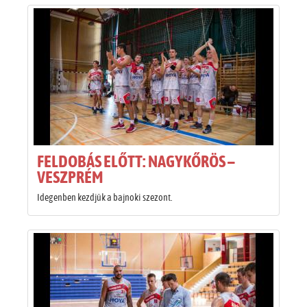
FELDOBÁS ELŐTT: NAGYKŐRÖS –
VESZPRÉM
Idegenben kezdjük a bajnoki szezont.