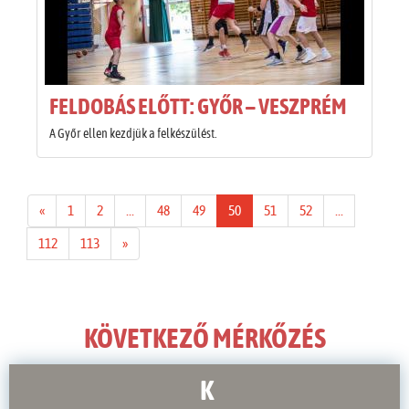
FELDOBÁS ELŐTT: GYŐR – VESZPRÉM
A Győr ellen kezdjük a felkészülést.
«
1
2
...
48
49
50
51
52
...
112
113
»
KÖVETKEZŐ MÉRKŐZÉS
K