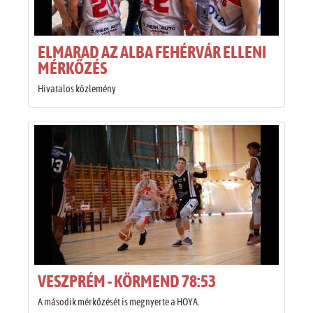
ELMARAD AZ ALBA FEHÉRVÁR ELLENI
MÉRKŐZÉS
Hivatalos közlemény
VESZPRÉM - KÖRMEND 78:53
A második mérkőzését is megnyerte a HOYA.