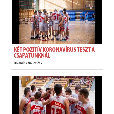
KÉT POZITÍV KORONAVÍRUS TESZT A
CSAPATUNKNÁL
Hivatalos közlemény