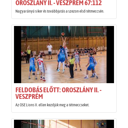
OROSZLÁNY II. - VESZPRÉM 67:112
Nagyarányú siker és továbbjutás a szezon első tétmeccsén.
FELDOBÁS ELŐTT: OROSZLÁNY II. -
VESZPRÉM
Az OSE Lions II. ellen kezdjük meg a tétmeccseket.