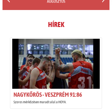
AUGUSZTUS
HÍREK
NAGYKŐRÖS - VESZPRÉM 91:86
Szoros mérkőzésen maradt alul a HOYA.