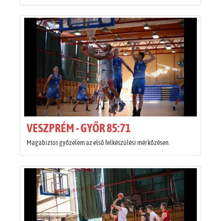
VESZPRÉM - GYŐR 85:71
Magabiztos győzelem az első felkészülési mérkőzésen.